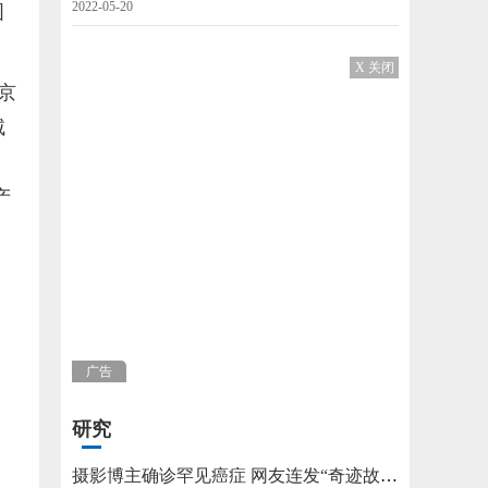
2022-05-20
图
X 关闭
京
绒
产
广告
研究
摄影博主确诊罕见癌症 网友连发“奇迹故事”不允许他躺平