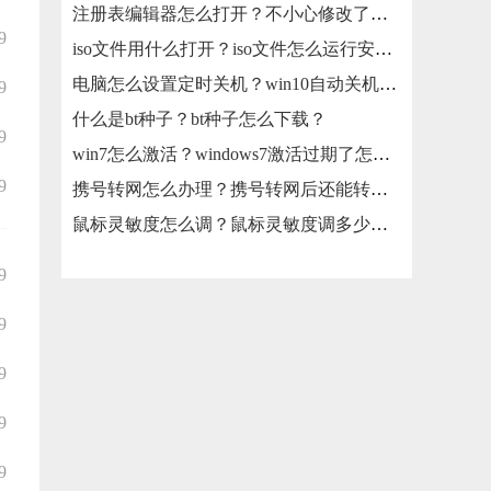
注册表编辑器怎么打开？不小心修改了注册表怎么还原？
9
iso文件用什么打开？iso文件怎么运行安装？
电脑怎么设置定时关机？win10自动关机怎么设置？
9
什么是bt种子？bt种子怎么下载？
9
win7怎么激活？windows7激活过期了怎么办？
9
携号转网怎么办理？携号转网后还能转回来吗？
鼠标灵敏度怎么调？鼠标灵敏度调多少合适？
9
9
9
9
9