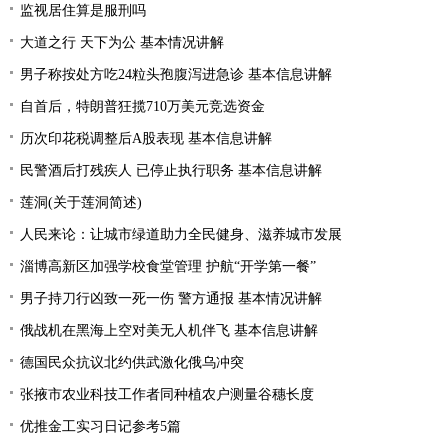
监视居住算是服刑吗
大道之行 天下为公 基本情况讲解
男子称按处方吃24粒头孢腹泻进急诊 基本信息讲解
自首后，特朗普狂揽710万美元竞选资金
历次印花税调整后A股表现 基本信息讲解
民警酒后打残疾人 已停止执行职务 基本信息讲解
莲洞(关于莲洞简述)
人民来论：让城市绿道助力全民健身、滋养城市发展
淄博高新区加强学校食堂管理 护航“开学第一餐”
男子持刀行凶致一死一伤 警方通报 基本情况讲解
俄战机在黑海上空对美无人机伴飞 基本信息讲解
德国民众抗议北约供武激化俄乌冲突
张掖市农业科技工作者同种植农户测量谷穗长度
优推金工实习日记参考5篇