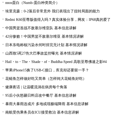
nnos蛋白（Numb-蛋白种类简介）
埃里克森：0-2落后非常意外 我们表现出了扭转局面的能力
Redmi K60至尊版值得入吗？真实体验分享，网友：IP68真的爱了
中国男篮首战不敌塞尔维亚队 基本信息讲解
42分惨败！中国男篮不敌塞尔维亚 基本情况讲解
日本东电称核污染水何时排完无计划 基本情况讲解
山西致5死27伤大巴事故监控曝光 基本情况讲解
Hail・to・The・Shade・of・Buddha-Speed 高歌至尊佛速之影#4
苹果iPhone15换了USB-C接口，库克却还要留一手？
花鲢鱼怎样做好吃又简单（怎样炖大花鲢鱼好吃）
健康夜话 | 让温暖流淌在病房每个角落
95后小伙怒砸日料店改中餐厅 基本信息讲解
暴雨大暴雨连成片 多地或现极端降雨 基本信息讲解
南航受伤乘务员在ICU接受救治 基本信息讲解