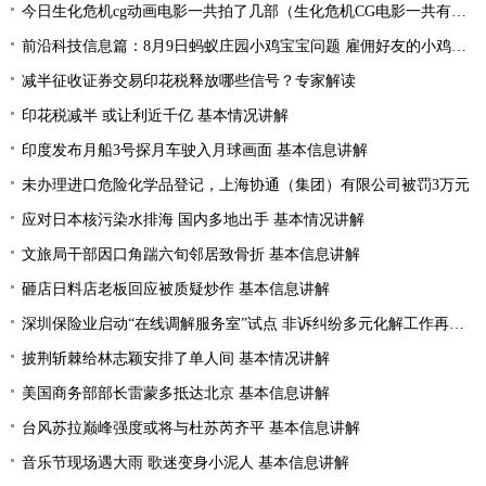
今日生化危机cg动画电影一共拍了几部（生化危机CG电影一共有几部分别是什么）
前沿科技信息篇：8月9日蚂蚁庄园小鸡宝宝问题 雇佣好友的小鸡来工作一起生产肥料需要消耗
减半征收证券交易印花税释放哪些信号？专家解读
印花税减半 或让利近千亿 基本情况讲解
印度发布月船3号探月车驶入月球画面 基本信息讲解
未办理进口危险化学品登记，上海协通（集团）有限公司被罚3万元
应对日本核污染水排海 国内多地出手 基本情况讲解
文旅局干部因口角踹六旬邻居致骨折 基本信息讲解
砸店日料店老板回应被质疑炒作 基本信息讲解
深圳保险业启动“在线调解服务室”试点 非诉纠纷多元化解工作再提速
披荆斩棘给林志颖安排了单人间 基本情况讲解
美国商务部部长雷蒙多抵达北京 基本信息讲解
台风苏拉巅峰强度或将与杜苏芮齐平 基本信息讲解
音乐节现场遇大雨 歌迷变身小泥人 基本信息讲解