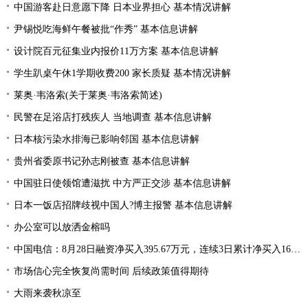
中国游客赴日意愿下降 日本业界担心 基本情况讲解
尹锡悦吃海鲜午餐被批“作秀” 基本信息讲解
设计院百元征集业内报价11万方案 基本信息讲解
学生趴桌午休1学期收费200 家长质疑 基本情况讲解
莱奥·韦洛索(关于莱奥·韦洛索简述)
民警在足浴店打残疾人 当地调查 基本信息讲解
日本核污染水排海已影响邻国 基本信息讲解
贵州省委原书记孙志刚被查 基本信息讲解
中国驻日使领馆遭滋扰 中方严正交涉 基本信息讲解
日本一饭店招牌歧视中国人?博主报警 基本信息讲解
办公室可以放洒金榕吗
中国电信：8月28日融资净买入395.67万元，连续3日累计净买入1668.15万元
市场信心完全恢复尚需时间 后续政策值得期待
大雨来袭秋凉至