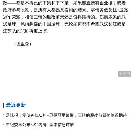
散——都是不得已的下策和下下策，如果能直接有企业接手或者
政府参与股改，是所有人都愿意看到的结果。零债务低负担+卫冕
冠军荣耀，相信三镇的股改前景还是值得期待的。伤痕累累的武
汉足球、风雨飘摇的中国足球，无论如何都不希望武汉长江或是
江苏队的悲剧再度上演。
（德里森）
X 关闭
最近更新
足球报：零债务低负担+卫冕冠军荣耀，三镇的股改前景仍值得期待
中纪委再公布5名“内鬼” 基本信息讲解