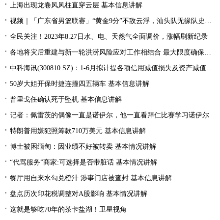
上海出现龙卷风风柱直穿云层 基本信息讲解
视频｜「广东省男篮联赛」“黄金9分”不敌云浮，汕头队无缘队史首个四强
全民关注！2023年8.27日水、电、天然气全面调价，涨幅刷新纪录
各地将灾后重建与新一轮洪涝风险应对工作相结合 最大限度确保群众生命财产安全
中科海讯(300810.SZ)：1-6月拟计提各项信用减值损失及资产减值准备5189.85万元
50岁大姐开保时捷连撞四五辆车 基本信息讲解
普里戈任确认死于坠机 基本信息讲解
记者：佩雷茨的偶像一直是诺伊尔，他一直看拜仁比赛学习诺伊尔
特朗普用嫌犯照筹款710万美元 基本信息讲解
博士被困缅甸：因业绩不好被转卖 基本情况讲解
“代骂服务”商家:可选择是否带脏话 基本情况讲解
餐厅用自来水勾兑橙汁 涉事门店被查封 基本信息讲解
盘点历次印花税调整对A股影响 基本情况讲解
这就是够吃70年的茶卡盐湖！卫星视角