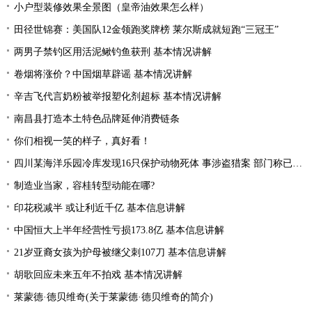
小户型装修效果全景图（皇帝油效果怎么样）
田径世锦赛：美国队12金领跑奖牌榜 莱尔斯成就短跑“三冠王”
两男子禁钓区用活泥鳅钓鱼获刑 基本情况讲解
卷烟将涨价？中国烟草辟谣 基本情况讲解
辛吉飞代言奶粉被举报塑化剂超标 基本情况讲解
南昌县打造本土特色品牌延伸消费链条
你们相视一笑的样子，真好看！
四川某海洋乐园冷库发现16只保护动物死体 事涉盗猎案 部门称已整改
制造业当家，容桂转型动能在哪?
印花税减半 或让利近千亿 基本信息讲解
中国恒大上半年经营性亏损173.8亿 基本信息讲解
21岁亚裔女孩为护母被继父刺107刀 基本信息讲解
胡歌回应未来五年不拍戏 基本情况讲解
莱蒙德·德贝维奇(关于莱蒙德·德贝维奇的简介)