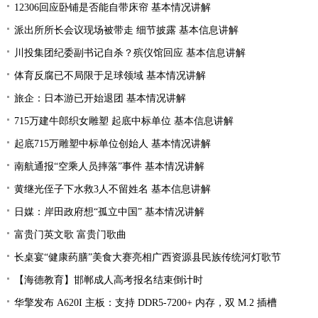
12306回应卧铺是否能自带床帘 基本情况讲解
派出所所长会议现场被带走 细节披露 基本信息讲解
川投集团纪委副书记自杀？殡仪馆回应 基本信息讲解
体育反腐已不局限于足球领域 基本情况讲解
旅企：日本游已开始退团 基本情况讲解
715万建牛郎织女雕塑 起底中标单位 基本信息讲解
起底715万雕塑中标单位创始人 基本情况讲解
南航通报“空乘人员摔落”事件 基本情况讲解
黄继光侄子下水救3人不留姓名 基本信息讲解
日媒：岸田政府想“孤立中国” 基本情况讲解
富贵门英文歌 富贵门歌曲
长桌宴“健康药膳”美食大赛亮相广西资源县民族传统河灯歌节
【海德教育】邯郸成人高考报名结束倒计时
华擎发布 A620I 主板：支持 DDR5-7200+ 内存，双 M.2 插槽