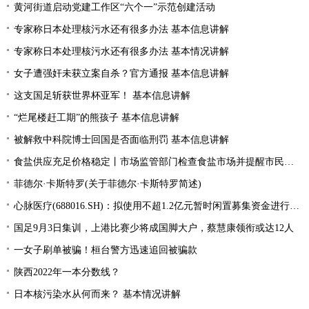
黄河街道启动党建工作区“六个一”示范创建活动
专家称日本处理核污水还有很多办法 基本信息讲解
专家称日本处理核污水还有很多办法 基本情况讲解
女子遭强奸未获立案自杀？官方通报 基本信息讲解
这支国足斩获世界杯亚军！ 基本信息讲解
“烂尾楼赶工期”的熊孩子 基本信息讲解
被解救中科院博士回国是否面临刑罚 基本信息讲解
食盐供应充足价格稳定丨市场监管部门检查食盐市场并提醒市民理性消费
菲德尔·卡斯特罗(关于菲德尔·卡斯特罗简述)
心脉医疗(688016.SH)：拟使用不超1.2亿元暂时闲置募集资金进行现金管理
国足9月3日集训，上港比赛少将成国脚大户，蔡慧康领衔或达12人
一女子刷单被骗！桓台警方迅速追回被骗款
陕西2022年一本分数线？
日本核污染水从何而来？ 基本情况讲解