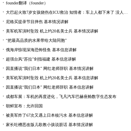
founder翻译（founder）
大巴起火致7岁女孩烧伤在ICU救治 知情者：车上人都下来了 没人叫醒她
尼格买提录节目摔伤 基本情况讲解
美军机军演时坠毁 机上约20名美士兵 基本情况讲解
“把最高品质的水果带给大陆同胞”
俄海岸惊现深海恐怖怪鱼 基本信息讲解
超强台风“苏拉”剑指福建 基本信息讲解
因直播说“我们日本” 网红老师辞职 基本情况讲解
美军机军演时坠毁 机上约20名美士兵 基本信息讲解
因直播说“我们日本” 网红老师辞职 基本信息讲解
成都车展：车机的再度进化，飞凡汽车巴赫座舱数字生态发布
朝鲜宣布：允许回国
被美军炸了67次又遇上日本核污水 基本信息讲解
家长吐槽恶改版儿歌教小孩说脏话 基本情况讲解