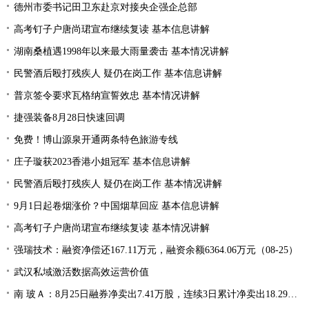
德州市委书记田卫东赴京对接央企强企总部
高考钉子户唐尚珺宣布继续复读 基本信息讲解
湖南桑植遇1998年以来最大雨量袭击 基本情况讲解
民警酒后殴打残疾人 疑仍在岗工作 基本信息讲解
普京签令要求瓦格纳宣誓效忠 基本情况讲解
捷强装备8月28日快速回调
免费！博山源泉开通两条特色旅游专线
庄子璇获2023香港小姐冠军 基本信息讲解
民警酒后殴打残疾人 疑仍在岗工作 基本情况讲解
9月1日起卷烟涨价？中国烟草回应 基本信息讲解
高考钉子户唐尚珺宣布继续复读 基本情况讲解
强瑞技术：融资净偿还167.11万元，融资余额6364.06万元（08-25）
武汉私域激活数据高效运营价值
南 玻Ａ：8月25日融券净卖出7.41万股，连续3日累计净卖出18.29万股