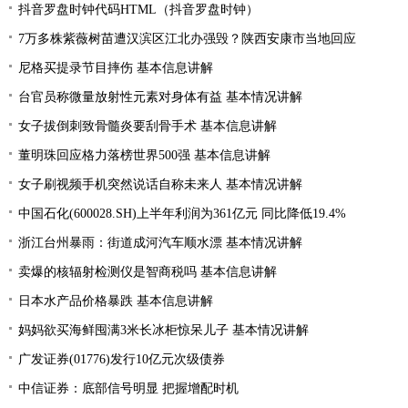
抖音罗盘时钟代码HTML（抖音罗盘时钟）
7万多株紫薇树苗遭汉滨区江北办强毁？陕西安康市当地回应
尼格买提录节目摔伤 基本信息讲解
台官员称微量放射性元素对身体有益 基本情况讲解
女子拔倒刺致骨髓炎要刮骨手术 基本信息讲解
董明珠回应格力落榜世界500强 基本信息讲解
女子刷视频手机突然说话自称未来人 基本情况讲解
中国石化(600028.SH)上半年利润为361亿元 同比降低19.4%
浙江台州暴雨：街道成河汽车顺水漂 基本情况讲解
卖爆的核辐射检测仪是智商税吗 基本信息讲解
日本水产品价格暴跌 基本信息讲解
妈妈欲买海鲜囤满3米长冰柜惊呆儿子 基本情况讲解
广发证券(01776)发行10亿元次级债券
中信证券：底部信号明显 把握增配时机