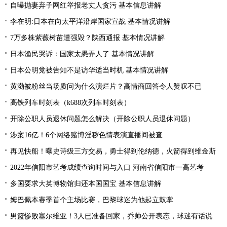
自曝抛妻弃子网红举报老丈人贪污 基本信息讲解
李在明:日本在向太平洋沿岸国家宣战 基本情况讲解
7万多株紫薇树苗遭强毁？陕西通报 基本情况讲解
日本渔民哭诉：国家太愚弄人了 基本情况讲解
日本公明党被告知不是访华适当时机 基本情况讲解
黄渤被粉丝当场质问为什么演烂片？高情商回答令人赞叹不已
高铁列车时刻表（k688次列车时刻表）
开除公职人员退休问题怎么解决（开除公职人员退休问题）
涉案16亿！6个网络赌博淫秽色情表演直播间被查
再见快船！曝史诗级三方交易，勇士得到伦纳德，火箭得到维金斯
2022年信阳市艺考成绩查询时间与入口 河南省信阳市一高艺考
多国要求大英博物馆归还本国国宝 基本信息讲解
姆巴佩本赛季首个主场比赛，巴黎球迷为他起立鼓掌
男篮惨败塞尔维亚！3人已准备回家，乔帅公开表态，球迷有话说