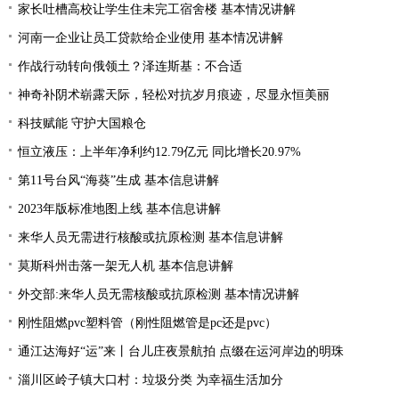
家长吐槽高校让学生住未完工宿舍楼 基本情况讲解
河南一企业让员工贷款给企业使用 基本情况讲解
作战行动转向俄领土？泽连斯基：不合适
神奇补阴术崭露天际，轻松对抗岁月痕迹，尽显永恒美丽
科技赋能 守护大国粮仓
恒立液压：上半年净利约12.79亿元 同比增长20.97%
第11号台风“海葵”生成 基本信息讲解
2023年版标准地图上线 基本信息讲解
来华人员无需进行核酸或抗原检测 基本信息讲解
莫斯科州击落一架无人机 基本信息讲解
外交部:来华人员无需核酸或抗原检测 基本情况讲解
刚性阻燃pvc塑料管（刚性阻燃管是pc还是pvc）
通江达海好“运”来丨台儿庄夜景航拍 点缀在运河岸边的明珠
淄川区岭子镇大口村：垃圾分类 为幸福生活加分