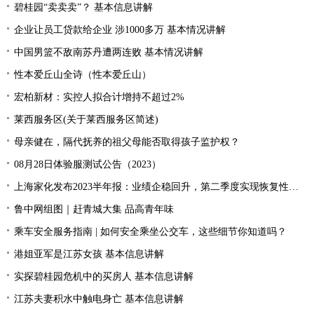
碧桂园“卖卖卖”？ 基本信息讲解
企业让员工贷款给企业 涉1000多万 基本情况讲解
中国男篮不敌南苏丹遭两连败 基本情况讲解
性本爱丘山全诗（性本爱丘山）
宏柏新材：实控人拟合计增持不超过2%
莱西服务区(关于莱西服务区简述)
母亲健在，隔代抚养的祖父母能否取得孩子监护权？
08月28日体验服测试公告（2023）
上海家化发布2023半年报：业绩企稳回升，第二季度实现恢复性增长
鲁中网组图｜赶青城大集 品高青年味
乘车安全服务指南 | 如何安全乘坐公交车，这些细节你知道吗？
港姐亚军是江苏女孩 基本信息讲解
实探碧桂园危机中的买房人 基本信息讲解
江苏夫妻积水中触电身亡 基本信息讲解