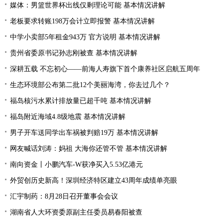
媒体：男篮世界杯出线仅剩理论可能 基本情况讲解
老板要求转账198万会计立即报警 基本情况讲解
中学小卖部5年租金943万 官方说明 基本情况讲解
贵州省委原书记孙志刚被查 基本情况讲解
深耕五载 不忘初心——前海人寿旗下首个康养社区启航五周年
生态环境部公布第二批12个美丽海湾，你去过几个？
福岛核污水累计排放量已超千吨 基本情况讲解
福岛附近海域4.8级地震 基本情况讲解
男子开车送同学出车祸被判赔19万 基本情况讲解
网友喊话刘涛：妈祖 大海你还管不管 基本情况讲解
南向资金丨小鹏汽车-W获净买入5.53亿港元
外贸创历史新高！深圳经济特区建立43周年成绩单亮眼
汇宇制药：8月28日召开董事会会议
湖南省人大环资委原副主任委员易春阳被查