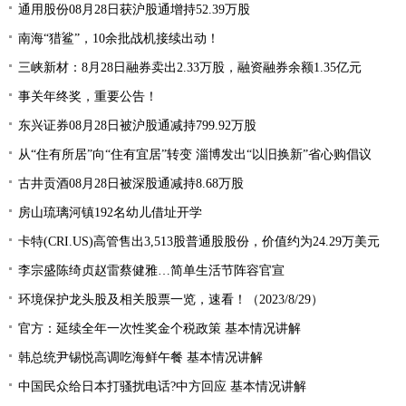
通用股份08月28日获沪股通增持52.39万股
南海“猎鲨”，10余批战机接续出动！
三峡新材：8月28日融券卖出2.33万股，融资融券余额1.35亿元
事关年终奖，重要公告！
东兴证券08月28日被沪股通减持799.92万股
从“住有所居”向“住有宜居”转变 淄博发出“以旧换新”省心购倡议
古井贡酒08月28日被深股通减持8.68万股
房山琉璃河镇192名幼儿借址开学
卡特(CRI.US)高管售出3,513股普通股股份，价值约为24.29万美元
李宗盛陈绮贞赵雷蔡健雅…简单生活节阵容官宣
环境保护龙头股及相关股票一览，速看！（2023/8/29）
官方：延续全年一次性奖金个税政策 基本情况讲解
韩总统尹锡悦高调吃海鲜午餐 基本情况讲解
中国民众给日本打骚扰电话?中方回应 基本情况讲解