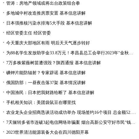
管涛：房地产领域或将出台政策组合拳
多地城中村改造推房票安置 基本信息讲解
日本强推核污染水排海5大手段 基本信息讲解
经区管委主任 经区管委
今天重庆大部地区有雨 明后天天气逐步转好
为88名学生发放助学金33.8万元！孝昌县总工会举行2023年“金秋助学”活动
7万多株紫薇树苗遭强毁？陕西通报 基本信息讲解
碘钾片能防辐射？专家辟谣 基本信息讲解
俄国防部：一昼夜击落37架 基本情况讲解
中国渔民：日本把我财路给断了 基本信息讲解
手机相关知识：美团袋鼠豆在哪里找
农业龙头企业招商恳谈活动成功举办 现场签约16个项目 总金额52.1亿元
7天辗转多省市连破3起电信网络诈骗案 烟台高新公安守好市民“钱袋子”
2023世界清洁能源装备大会在四川德阳开幕