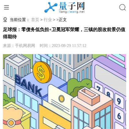
搜索
当前位置：
首页
>
行业
> >正文
足球报：零债务低负担+卫冕冠军荣耀，三镇的股改前景仍值
得期待
来源：手机网易网 时间：2023-08-29 11:57:12