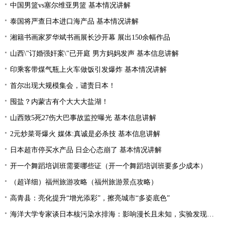
中国男篮vs塞尔维亚男篮 基本情况讲解
泰国将严查日本进口海产品 基本情况讲解
湘籍书画家罗华斌书画展长沙开幕 展出150余幅作品
山西\"订婚强奸案\"已开庭 男方妈妈发声 基本信息讲解
印乘客带煤气瓶上火车做饭引发爆炸 基本情况讲解
首尔出现大规模集会，谴责日本！
囤盐？内蒙古有个大大大盐湖！
山西致5死27伤大巴事故监控曝光 基本信息讲解
2元炒菜哥爆火 媒体:真诚是必杀技 基本信息讲解
日本超市停买水产品 日企心态崩了 基本情况讲解
开一个舞蹈培训班需要哪些证（开一个舞蹈培训班要多少成本）
（超详细）福州旅游攻略（福州旅游景点攻略）
高青县：亮化提升“增光添彩”，擦亮城市“多姿底色”
海洋大学专家谈日本核污染水排海：影响漫长且未知，实验发现会损害贝类摄食与免疫功能