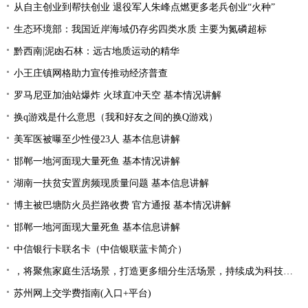
从自主创业到帮扶创业 退役军人朱峰点燃更多老兵创业“火种”
生态环境部：我国近岸海域仍存劣四类水质 主要为氮磷超标
黔西南|泥凼石林：远古地质运动的精华
小王庄镇网格助力宣传推动经济普查
罗马尼亚加油站爆炸 火球直冲天空 基本情况讲解
换q游戏是什么意思（我和好友之间的换Q游戏）
美军医被曝至少性侵23人 基本信息讲解
邯郸一地河面现大量死鱼 基本情况讲解
湖南一扶贫安置房频现质量问题 基本信息讲解
博主被巴塘防火员拦路收费 官方通报 基本情况讲解
邯郸一地河面现大量死鱼 基本信息讲解
中信银行卡联名卡（中信银联蓝卡简介）
，将聚焦家庭生活场景，打造更多细分生活场景，持续成为科技创新的风向标，出现新面孔，为行业发展带来新的机遇|产业链情报站
苏州网上交学费指南(入口+平台)