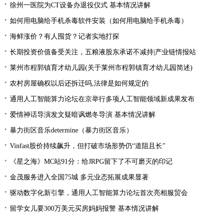
徐州一医院为CT设备办退役仪式 基本情况讲解
如何用电脑给手机杀毒软件安装（如何用电脑给手机杀毒）
海鲜涨价？有人囤货？记者实地打探
长期投资价值备受关注，五粮液股东承诺不减持|产业链情报站
莱州市程郭镇育才幼儿园(关于莱州市程郭镇育才幼儿园简述)
农村房屋确权以后还拆迁吗,法律是如何规定的
通用人工智能算力论坛在京举行多项人工智能领域新成果发布
爱情神话导演发文疑暗讽燃冬导演 基本情况讲解
暴力街区音乐determine（暴力街区音乐）
Vinfast股价持续飙升，但打破市场形势仍“道阻且长”
《星之海》MC站91分：给JRPG留下了不可磨灭的印记
金茂服务进入全国75城 多元业态拓展成果显著
驱动数字化新引擎，通用人工智能算力论坛首次亮相服贸会
留学女儿要300万美元买房妈妈报警 基本情况讲解