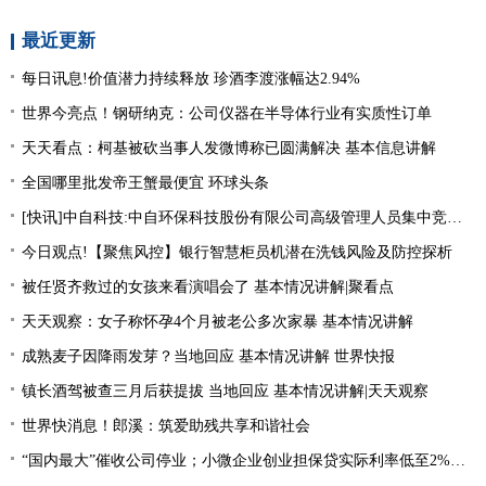
最近更新
每日讯息!价值潜力持续释放 珍酒李渡涨幅达2.94%
世界今亮点！钢研纳克：公司仪器在半导体行业有实质性订单
天天看点：柯基被砍当事人发微博称已圆满解决 基本信息讲解
全国哪里批发帝王蟹最便宜 环球头条
[快讯]中自科技:中自环保科技股份有限公司高级管理人员集中竞价减持股份进展|观焦点
今日观点!【聚焦风控】银行智慧柜员机潜在洗钱风险及防控探析
被任贤齐救过的女孩来看演唱会了 基本情况讲解|聚看点
天天观察：女子称怀孕4个月被老公多次家暴 基本情况讲解
成熟麦子因降雨发芽？当地回应 基本情况讲解 世界快报
镇长酒驾被查三月后获提拔 当地回应 基本情况讲解|天天观察
世界快消息！郎溪：筑爱助残共享和谐社会
“国内最大”催收公司停业；小微企业创业担保贷实际利率低至2%左右；趣店、爱财注销小贷牌照丨21消费金融参考-当前看点