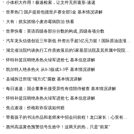
小体积大作用！极速检索，让文件无所遁形-速递
世界热门:国乒提前包揽世乒赛全部5金 基本情况讲解
大有：抓实抓细小麦赤霉病防治 快看
世界快看：英语四级各部分分数的构成_四级各项分数
汽车龙头估值创近三年新低 外资出手超5亿元力挺！国际原油连涨两周 “聪明资金”加仓能源行业
湖北省法院约谈执行工作质效落后的5家基层法院及其所属中院院长|当前焦点
怀特补篮压哨绝杀热火绿军进抢七 基本信息讲解
凯尔特人绝杀热火 从0-3扳成3-3平 基本情况讲解
县城拆迁所现“塌方式”腐败 基本情况讲解
每日速递：国企董事长接受异性有偿陪侍被查 基本情况讲解
怀特补篮压哨绝杀热火绿军进抢七 基本信息讲解
焦点速读：价格欺诈应该如何赔
带着孩子的书法作品和老师来中招会问前程！龙口家长：心里有底了
惠州高温黄色预警信号生效中！这两天的热，只是“前菜”