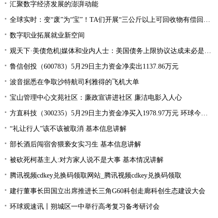
汇聚数字经济发展的澎湃动能
全球实时：变“废”为“宝”！TA们开展“三公斤以上可回收物有偿回收”宣传活动
数字职业拓展就业新空间
观天下·美债危机|媒体和业内人士：美国债务上限协议达成未必是“好消息”
鲁信创投（600783）5月29日主力资金净卖出1137.86万元
波音据悉在争取沙特航司利雅得的飞机大单
宝山管理中心文苑社区：廉政宣讲进社区 廉洁电影入人心
方直科技（300235）5月29日主力资金净买入1978.97万元 环球今亮点
“礼让行人”该不该被取消 基本信息讲解
部长酒后闯宿舍猥亵女实习生 基本信息讲解
被砍死柯基主人:对方家人说不是大事 基本情况讲解
腾讯视频cdkey兑换码领取网站_腾讯视频cdkey兑换码领取
建行董事长田国立出席推进长三角G60科创走廊科创生态建设大会
环球观速讯丨朔城区一中举行高考复习备考研讨会