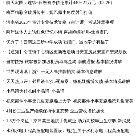
航天宏图：连续6日融资净偿还累计4409.21万元（05-26）
梅西精彩突破后传中，姆巴佩小角度射门打偏
河南省2023年审计专业技术资格（审计师）考试注意事项
两岸媒体人走访红色记忆小镇 穿越峥嵘岁月-焦点资讯
优秀了！云南这三所中学成功“出圈”，当地学子有福了
【通知】仑苍镇中心镇区更新改造项目安置房及安置户型规划设计征求意见... 天天快资讯
当前快报:旅客被新加坡柜员辱骂是狗 南航通报 基本情况讲解
世界观速讯丨浙江一无人岛挂牌拍卖 基本信息讲解
天天热点评！邻居谈长沙5死命案：嫌犯疑赌博欠债 基本情况讲解
小品词为什么叫小品词_小品词
初恋那件小事第几集夏淼淼上大学_初恋那件小事夏淼淼第几集变美
4月份工业生产继续保持恢复态势 企业营收增长加快
1.8万个岗位！京津冀三地携手促就业 助力高校毕业生求职 新消息
水利水电工程高压配电装置设计规范_关于水利水电工程高压配电装置设计规范简述-今头条