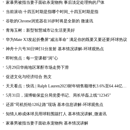
家暴男被指当妻子面砍杀宠物狗 事后淡定处理狗的尸体
当前滚动:十四五时期是指哪个时间_十四五时期是指
谷歌的Chrome浏览器在10岁时将是全新的 微速讯
青海玉树：新型智慧城市让生活更美好
华为Mate X3发起折叠屏“减法革命” 满足你的既要又要还要|环球热议
神舟十六号30日9时31分发射 基本情况讲解-环球观热点
即时焦点：每一堂课都“润”心
5月29日华南地区苯酐市场走势下滑
促进文化与经济结合 热文
天天看点：快讯 | Ralph Lauren2023财年销售额增长3.6%至64.44亿美元
5月31日，淄博银保监分局党委书记、局长毕磊上线“12345”
还原“司机拒给120让路”现场 基本信息讲解-环球观焦点
知情人称成体球员用球鞋围踹打人 基本情况讲解_微速讯
家暴男被指当妻子面砍杀宠物狗 基本情况讲解