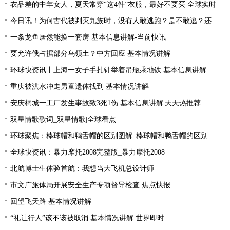
衣品差的中年女人，夏天常穿“这4件”衣服，最好不要买 全球实时
今日讯！为何古代被判灭九族时，没有人敢逃跑？是不敢逃？还是不能逃
一条龙鱼居然能换一套房 基本信息讲解-当前快讯
要允许俄占据部分乌领土？中方回应 基本情况讲解
环球快资讯丨上海一女子手扎针举着吊瓶乘地铁 基本信息讲解
重庆被洪水冲走男童遗体找到 基本情况讲解
安庆桐城一工厂发生事故致3死1伤 基本信息讲解|天天热推荐
双星情歌歌词_双星情歌|全球看点
环球聚焦：棒球帽和鸭舌帽的区别图解_棒球帽和鸭舌帽的区别
全球快资讯：暴力摩托2008完整版_暴力摩托2008
北航博士生体验首航：我想当大飞机总设计师
市文广旅体局开展安全生产专项督导检查 焦点快报
回望飞天路 基本情况讲解
“礼让行人”该不该被取消 基本情况讲解 世界即时