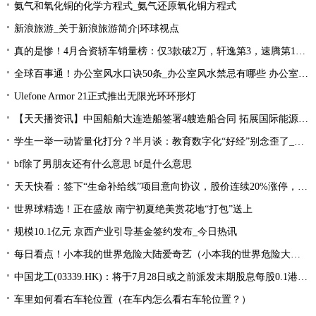
氨气和氧化铜的化学方程式_氨气还原氧化铜方程式
新浪旅游_关于新浪旅游简介|环球视点
真的是惨！4月合资轿车销量榜：仅3款破2万，轩逸第3，速腾第16！
全球百事通！办公室风水口诀50条_办公室风水禁忌有哪些 办公室风水禁忌大全
Ulefone Armor 21正式推出无限光环环形灯
【天天播资讯】中国船舶大连造船签署4艘造船合同 拓展国际能源运输领域合作
学生一举一动皆量化打分？半月谈：教育数字化“好经”别念歪了_环球今亮点
bf除了男朋友还有什么意思 bf是什么意思
天天快看：签下“生命补给线”项目意向协议，股价连续20%涨停，这家公司获机构扎堆关注
世界球精选！正在盛放 南宁初夏绝美赏花地“打包”送上
规模10.1亿元 京西产业引导基金签约发布_今日热讯
每日看点！小本我的世界危险大陆爱奇艺（小本我的世界危险大陆）
中国龙工(03339.HK)：将于7月28日或之前派发末期股息每股0.1港元-世界微资讯
车里如何看右车轮位置（在车内怎么看右车轮位置？）