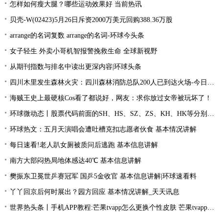
怎样如何瘦大腿？哪些运动效果好 当前热讯
贝壳-W(02423)5月26日斥资2000万美元回购388.36万股
arrange的名词复数 arrange的名词-环球今头条
女子轻生 外卖小哥机智报警挽救生命 全球新视野
从期刊指数与排名中读出更深内容|环球头条
四川木里发生森林火灾：四川森林消防总队200人已到达火场-今日关注
海贼王史上最硬核Cos看了都说好，网友：求你放过女帝被玩坏了！
环球微动态丨股票代码前面的SH、HS、SZ、ZS、KH、HK等分别是什么意思？
环球热文：五月天演唱会遭吐槽克扣志愿者伙食 基本情况讲解
每日速看!老人趴女厕被质问后逃跑 基本信息讲解
南方大部闷热局地体感达40℃ 基本信息讲解
樊振东卫冕世乒赛冠军 国乒5金收官 基本信息讲解|环球速看料
丫丫回京后何时展出？园方回应 基本情况讲解_天天讯息
世界热头条丨手机APP教程:芒果tvapp怎么更换个性皮肤 芒果tvapp更换个性皮肤的方法