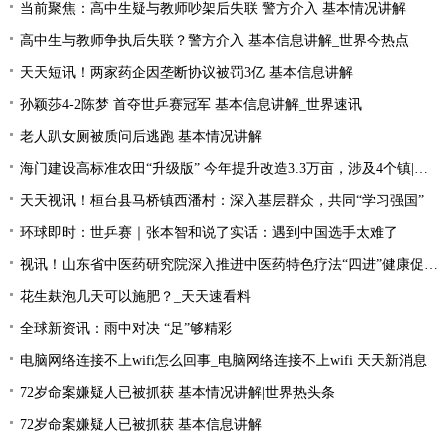
当前聚焦：高中生疑与教师吵架后失联 警方介入 基本情况讲解
高中生与教师争执后失联？警方介入 基本信息讲解_世界今热点
天天短讯！两家药企因垄断协议被罚3亿 基本信息讲解
孙颖莎4-2陈梦 首夺世乒赛冠军 基本信息讲解_世界速讯
老人趴女厕被质问后逃跑 基本情况讲解
海门建设高标准农田“升级版” 今年提升改造3.3万亩，涉及4个镇|每日速读
天天视讯！桓台县马桥镇西潘村：深入基层群众，共同“学习强国”
环球即时：世乒赛｜张本智和说了实话：遇到中国选手太难了
视讯！山东省中医药研究院深入推进中医药特色疗法“四进”健康促进行动
花生麸泡几天可以施肥？_天天速看料
全球新资讯：雨中对决 “足”够精彩
电脑网络连接不上wifi怎么回事_电脑网络连接不上wifi 天天新消息
72岁命案嫌疑人已被抓获 基本情况讲解|世界热头条
72岁命案嫌疑人已被抓获 基本信息讲解