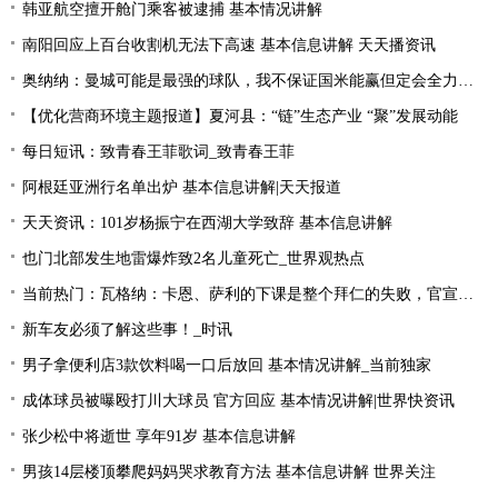
韩亚航空擅开舱门乘客被逮捕 基本情况讲解
南阳回应上百台收割机无法下高速 基本信息讲解 天天播资讯
奥纳纳：曼城可能是最强的球队，我不保证国米能赢但定会全力以赴|环球最新
【优化营商环境主题报道】夏河县：“链”生态产业 “聚”发展动能
每日短讯：致青春王菲歌词_致青春王菲
阿根廷亚洲行名单出炉 基本信息讲解|天天报道
天天资讯：101岁杨振宁在西湖大学致辞 基本信息讲解
也门北部发生地雷爆炸致2名儿童死亡_世界观热点
当前热门：瓦格纳：卡恩、萨利的下课是整个拜仁的失败，官宣的时机让我无言
新车友必须了解这些事！_时讯
男子拿便利店3款饮料喝一口后放回 基本情况讲解_当前独家
成体球员被曝殴打川大球员 官方回应 基本情况讲解|世界快资讯
张少松中将逝世 享年91岁 基本信息讲解
男孩14层楼顶攀爬妈妈哭求教育方法 基本信息讲解 世界关注