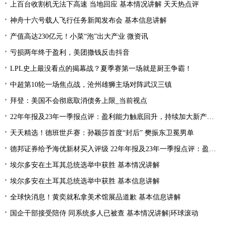
上百台收割机无法下高速 当地回应 基本情况讲解 天天热点评
神舟十六号载人飞行任务新闻发布会 基本信息讲解
产值高达230亿元！小菜“泡”出大产业 微资讯
亏损两年终于盈利，美团撒钱反击抖音
LPL史上最没看点的揭幕战？夏季赛第一场就是厨王争霸！
中超第10轮一场焦点战，沧州雄狮主场对阵武汉三镇
拜登：美国不会彻底取消债务上限_当前视点
22年年报及23年一季报点评：盈利能力触底回升，持续加大新产品研发
天天精选！德班世乒赛：孙颖莎首度“封后” 樊振东卫冕男单
德邦证券给予海优新材买入评级 22年年报及23年一季报点评：盈利能力触底回升 持续加大新产品研发
埃尔多安在土耳其总统选举中获胜 基本情况讲解
埃尔多安在土耳其总统选举中获胜 基本信息讲解
全球快消息！黄奕就私拿美术馆展品道歉 基本信息讲解
国企干部接受陪侍 同系统多人已被查 基本情况讲解|环球滚动