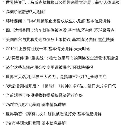
世界快资讯：马斯克脑机接口公司迎来重大进展：获批人体试验
高架桥底散步?太危险!
环球要闻：日本6月起禁止出售或放生小龙虾 基本信息讲解
四川达州暴雨：汽车驾驶位被淹没 基本情况讲解_环球聚看点
美国白宫与共和党达成债务上限协议 基本情况讲解-焦点快播
C919冲上云霄壮观一幕 基本情况讲解-天天时讯
从“买硬件”到“重实战”：推动效果导向的网络安全运营体系建设
济宁这些车辆占用公交专用道被曝光_环球快播报
世界三大名刃,世界三大名刀，是指哪三种刀？_全球关注
3天后暑期档开启：《超能》《封神》争C位，进口大片争口气
当前观察：多项税收数据反映经济运行向好
7省市将现大到暴雨 基本情况讲解
世界动态:《家有儿女》疑似被恶意打分 基本信息讲解
7省市将现大到暴雨 基本信息讲解