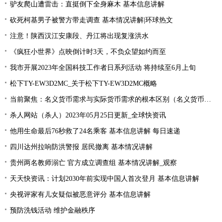
驴友爬山遭雷击：直挺倒下全身麻木 基本信息讲解
砍死柯基男子被警方带走调查 基本情况讲解|环球热文
注意！陕西汉江安康段、丹江将出现复涨洪水
《疯狂小世界》点映倒计时3天，不负众望如约而至
我市开展2023年全国科技工作者日系列活动 将持续至6月上旬
松下TY-EW3D2MC_关于松下TY-EW3D2MC概略
当前聚焦：名义货币需求与实际货币需求的根本区别（名义货币需求与实际货币需求）
杀人网站（杀人）2023年05月25日更新_全球快资讯
他用生命最后76秒救了24名乘客 基本信息讲解 每日速递
四川达州拉响防洪警报 居民撤离 基本情况讲解
贵州两名教师溺亡 官方成立调查组 基本情况讲解_观察
天天快资讯：计划2030年前实现中国人首次登月 基本信息讲解
央视评家有儿女疑似被恶意评分 基本信息讲解
预防洗钱活动 维护金融秩序