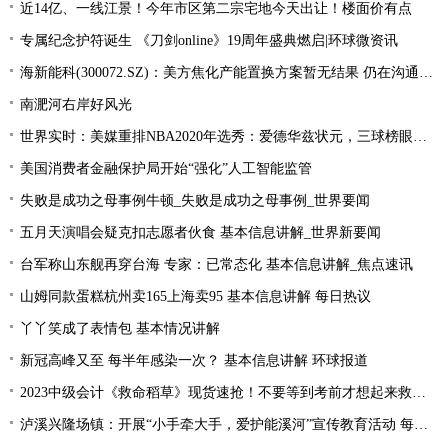
近14亿、一线江景！今年市区第二宗宅地今天出让！楼面价有点
专属纪念护符诞生 《刀剑online》19周年盛典燃启|环球微资讯
海新能科(300072.SZ)：美方焦化产能置换方案暂无结果 仍在沟通过程中|环球观点
南淝河右岸好风光
世界实时：美媒重排NBA2020年选秀：爱德华兹状元，三球榜眼，哈里伯顿探花
美国消费者金融保护局开始“强化”人工智能监管
失败是成功之母事例牛顿_失败是成功之母事例_世界要闻
五月天演唱会疑克扣志愿者伙食 基本信息讲解_世界新要闻
台军称山东舰再穿台海 专家：已常态化 基本信息讲解_焦点速讯
山姆同款蛋糕杭州卖165上海卖95 基本信息讲解 每日热议
丫丫笑成了表情包 基本情况讲解
新冠高峰又至 每半年感染一次？ 基本信息讲解 环球报道
2023中级会计《救命稻草》现货速抢！不要等到考前才想起来救命稻草！
泸溪兴隆场镇：开展“小手牵大手，爱护能溪河”宣传教育活动 每日速读