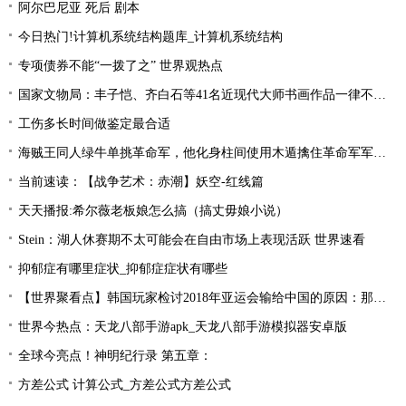
阿尔巴尼亚 死后 剧本
今日热门!计算机系统结构题库_计算机系统结构
专项债券不能“一拨了之” 世界观热点
国家文物局：丰子恺、齐白石等41名近现代大师书画作品一律不准出境
工伤多长时间做鉴定最合适
海贼王同人绿牛单挑革命军，他化身柱间使用木遁擒住革命军军长！
当前速读：【战争艺术：赤潮】妖空-红线篇
天天播报:希尔薇老板娘怎么搞（搞丈毋娘小说）
Stein：湖人休赛期不太可能会在自由市场上表现活跃 世界速看
抑郁症有哪里症状_抑郁症症状有哪些
【世界聚看点】韩国玩家检讨2018年亚运会输给中国的原因：那一年是Uzi的时代！
世界今热点：天龙八部手游apk_天龙八部手游模拟器安卓版
全球今亮点！神明纪行录 第五章：
方差公式 计算公式_方差公式方差公式