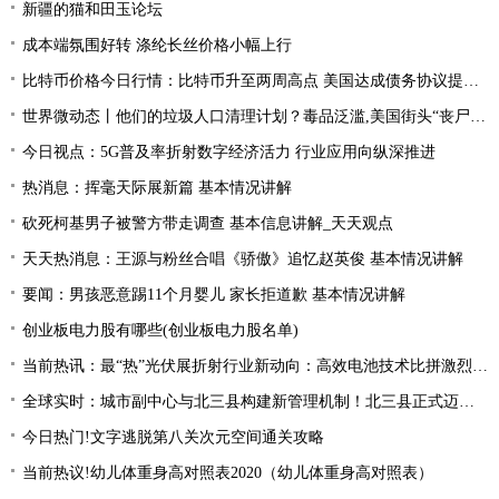
新疆的猫和田玉论坛
成本端氛围好转 涤纶长丝价格小幅上行
比特币价格今日行情：比特币升至两周高点 美国达成债务协议提振风险偏好
世界微动态丨他们的垃圾人口清理计划？毒品泛滥,美国街头“丧尸”遍地 白宫:新兴威胁
今日视点：5G普及率折射数字经济活力 行业应用向纵深推进
热消息：挥毫天际展新篇 基本情况讲解
砍死柯基男子被警方带走调查 基本信息讲解_天天观点
天天热消息：王源与粉丝合唱《骄傲》追忆赵英俊 基本情况讲解
要闻：男孩恶意踢11个月婴儿 家长拒道歉 基本情况讲解
创业板电力股有哪些(创业板电力股名单)
当前热讯：最“热”光伏展折射行业新动向：高效电池技术比拼激烈 光伏厂商掘金第二赛道
全球实时：城市副中心与北三县构建新管理机制！北三县正式迈入“北京管理”时代！
今日热门!文字逃脱第八关次元空间通关攻略
当前热议!幼儿体重身高对照表2020（幼儿体重身高对照表）