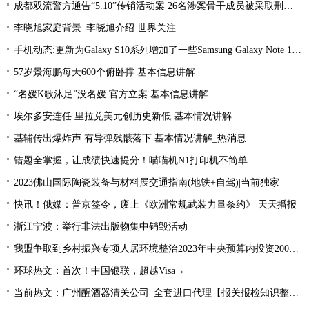
成都双流警方通告“5.10”传销活动案 26名涉案骨干成员被采取刑事强制措施 环球热文
李晓旭家庭背景_李晓旭介绍 世界关注
手机动态:更新为Galaxy S10系列增加了一些Samsung Galaxy Note 10功能|环球消息
57岁景海鹏每天600个俯卧撑 基本信息讲解
“名媛K歌沐足”没名媛 官方立案 基本信息讲解
埃尔多安连任 里拉兑美元创历史新低 基本情况讲解
基辅传出爆炸声 有导弹残骸落下 基本情况讲解_热消息
错题全掌握，让成绩快速提分！喵喵机N1打印机不简单
2023佛山国际陶瓷装备与材料展交通指南(地铁+自驾)|当前独家
快讯！俄媒：普京签令，废止《欧洲常规武装力量条约》 天天播报
浙江宁波：举行非法出版物集中销毁活动
我盟争取到乡村振兴专项人居环境整治2023年中央预算内投资2000万元
环球热文：首次！中国银联，超越Visa→
当前热文：广州醒酒器清关公司_全套进口代理【报关报检知识整理】