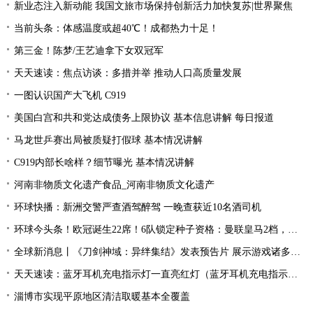
新业态注入新动能 我国文旅市场保持创新活力加快复苏|世界聚焦
当前头条：体感温度或超40℃！成都热力十足！
第三金！陈梦/王艺迪拿下女双冠军
天天速读：焦点访谈：多措并举 推动人口高质量发展
一图认识国产大飞机 C919
美国白宫和共和党达成债务上限协议 基本信息讲解 每日报道
马龙世乒赛出局被质疑打假球 基本情况讲解
C919内部长啥样？细节曝光 基本情况讲解
河南非物质文化遗产食品_河南非物质文化遗产
环球快播：新洲交警严查酒驾醉驾 一晚查获近10名酒司机
环球今头条！欧冠诞生22席！6队锁定种子资格：曼联皇马2档，酝酿死亡之组
全球新消息丨《刀剑神域：异绊集结》发表预告片 展示游戏诸多玩法
天天速读：蓝牙耳机充电指示灯一直亮红灯（蓝牙耳机充电指示灯）
淄博市实现平原地区清洁取暖基本全覆盖