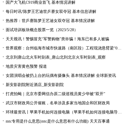
国产大飞机C919商业首飞 基本情况讲解
每日时讯!陈梦王艺迪世乒赛女双夺冠 基本信息讲解
热推荐：世乒赛陈梦王艺迪女双夺冠 基本情况讲解
面试培训板块概念股票一览（2023/5/28）
天天视讯！警惕冒充“军警购物”类诈骗！海东已有多人被骗
世界观察：台州临海市城市快速路（南区段）工程现浇悬臂梁“0号块”顺利浇筑
北京到唐山北火车时刻表_唐山北到北京火车时刻表_观察
地质灾害黄色预警 报道
女团演唱会被扔上台的玩偶有摄像头 基本情况讲解 全球新资讯
新安影剧院附近酒店_新安影剧院
打虎拍蝇｜北京市委网信办原二级巡视员黄少华被“双开”
武汉市财政局公开催账，名单涉及多家当地国企和区财政局
环球最资讯丨苹果手机如何连接电脑（苹果手机如何连接电脑导出照片）
mtc专用是什么意思(mtc是什么意思有什么功能) 天天百事通