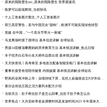
原来的我陈楚生mv_原来的我陈楚生 世界观速讯
陈梦可以延续辉煌_当前快讯
个人工资条图片图文_个人工资条图片
荷兰高官警告，若与中国完全“脱钩”，欧洲不可能实现绿色转型
英媒 在中国，“一个音乐节带火一座城”
马龙离场时摸了摸球台 基本信息讲解 全球短讯
男孩14层楼顶攀爬妈妈哭求教育方法 基本情况讲解_焦点日报
丰子恺齐白石等41名大师作品禁出境 基本情况讲解
天天快资讯丨高考将至 多地首次配备智能安检门 基本信息讲解
董事长接受有偿陪侍被查 内情披露 基本情况讲解|全球短讯
野风药业再冲刺上市：业绩持续下滑，实控人俞蘠曾设立P2P并自融 天天观察
塞尔达传说王国之泪力量药水配方介绍
当前关注：肚子疼拉肚子是怎么回事_拉肚子肚子疼怎么办
世界焦点！大兴安岭养老金调整时间及发放时间2023 今年退休大概会涨的的？