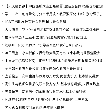
【天天播资讯】中国船舶大连造船签署4艘造船合同 拓展国际能源运输领域合作
学生一举一动皆量化打分？半月谈：教育数字化“好经”别念歪了_环球今亮点
bf除了男朋友还有什么意思 bf是什么意思
天天快看：签下“生命补给线”项目意向协议，股价连续20%涨停，这家公司获机构扎堆关注
世界球精选！正在盛放 南宁初夏绝美赏花地“打包”送上
规模10.1亿元 京西产业引导基金签约发布_今日热讯
每日看点！小本我的世界危险大陆爱奇艺（小本我的世界危险大陆）
中国龙工(03339.HK)：将于7月28日或之前派发末期股息每股0.1港元-世界微资讯
车里如何看右车轮位置（在车内怎么看右车轮位置？）
当前聚焦：高中生疑与教师吵架后失联 警方介入 基本情况讲解
高中生与教师争执后失联？警方介入 基本信息讲解_世界今热点
天天短讯！两家药企因垄断协议被罚3亿 基本信息讲解
孙颖莎4-2陈梦 首夺世乒赛冠军 基本信息讲解_世界速讯
老人趴女厕被质问后逃跑 基本情况讲解