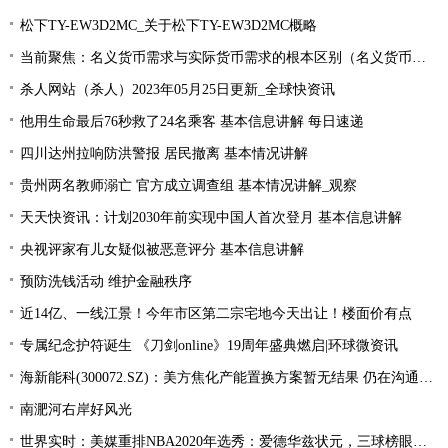
松下TY-EW3D2MC_关于松下TY-EW3D2MC概略
当前聚焦：名义货币需求与实际货币需求的根本区别（名义货币需求与实际货币需求）
杀人网站（杀人）2023年05月25日更新_全球快资讯
他用生命最后76秒救了24名乘客 基本信息讲解 每日速递
四川达州拉响防洪警报 居民撤离 基本情况讲解
贵州两名教师溺亡 官方成立调查组 基本情况讲解_观察
天天快资讯：计划2030年前实现中国人首次登月 基本信息讲解
央视评家有儿女疑似被恶意评分 基本信息讲解
预防洗钱活动 维护金融秩序
近14亿、一线江景！今年市区第二宗宅地今天出让！楼面价有点
专属纪念护符诞生 《刀剑online》19周年盛典燃启|环球微资讯
海新能科(300072.SZ)：美方焦化产能置换方案暂无结果 仍在沟通过程中|环球观点
南淝河右岸好风光
世界实时：美媒重排NBA2020年选秀：爱德华兹状元，三球榜眼，哈里伯顿探花