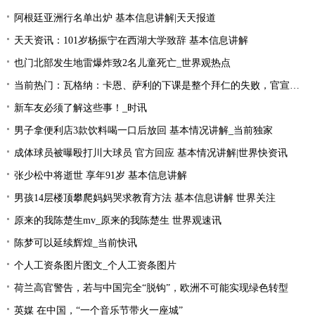
阿根廷亚洲行名单出炉 基本信息讲解|天天报道
天天资讯：101岁杨振宁在西湖大学致辞 基本信息讲解
也门北部发生地雷爆炸致2名儿童死亡_世界观热点
当前热门：瓦格纳：卡恩、萨利的下课是整个拜仁的失败，官宣的时机让我无言
新车友必须了解这些事！_时讯
男子拿便利店3款饮料喝一口后放回 基本情况讲解_当前独家
成体球员被曝殴打川大球员 官方回应 基本情况讲解|世界快资讯
张少松中将逝世 享年91岁 基本信息讲解
男孩14层楼顶攀爬妈妈哭求教育方法 基本信息讲解 世界关注
原来的我陈楚生mv_原来的我陈楚生 世界观速讯
陈梦可以延续辉煌_当前快讯
个人工资条图片图文_个人工资条图片
荷兰高官警告，若与中国完全“脱钩”，欧洲不可能实现绿色转型
英媒 在中国，“一个音乐节带火一座城”