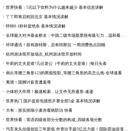
世界快看：5元以下饮料为什么越来越少 基本信息讲解
丫丫即将启程回北京 基本情况讲解
怀特0.1秒补篮绝杀 基本情况讲解
全球最大对冲基金桥水：中国二级市场股票很有吸引力，温和看多中国资产|全球简讯
环球通讯！前有路特斯，后有特斯拉 一周消费热点回顾
杭州游泳馆开放场次_杭州游泳馆开放时间
牛莉的丈夫是谁?几仼老公（牛莉的丈夫是谁）|每日头条
画出等腰三角形123的两面投影_等腰三角形的高怎么画-全球速看
离谱！国脚讨薪竟遭羞辱
小体积大作用！极速检索，让文件无所遁形-速递
世界热门:国乒提前包揽世乒赛全部5金 基本情况讲解
大有：抓实抓细小麦赤霉病防治 快看
世界快看：英语四级各部分分数的构成_四级各项分数
汽车龙头估值创近三年新低 外资出手超5亿元力挺！国际原油连涨两周 “聪明资金”加仓能源行业