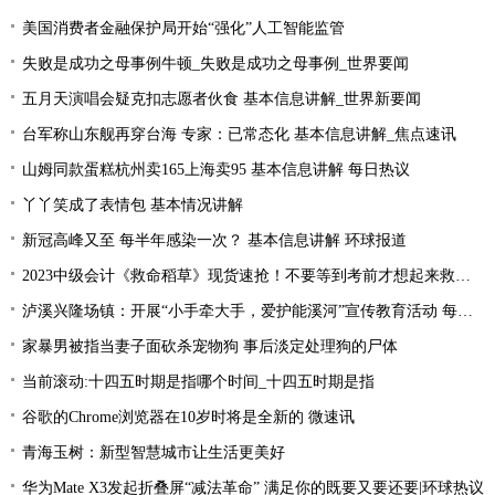
美国消费者金融保护局开始“强化”人工智能监管
失败是成功之母事例牛顿_失败是成功之母事例_世界要闻
五月天演唱会疑克扣志愿者伙食 基本信息讲解_世界新要闻
台军称山东舰再穿台海 专家：已常态化 基本信息讲解_焦点速讯
山姆同款蛋糕杭州卖165上海卖95 基本信息讲解 每日热议
丫丫笑成了表情包 基本情况讲解
新冠高峰又至 每半年感染一次？ 基本信息讲解 环球报道
2023中级会计《救命稻草》现货速抢！不要等到考前才想起来救命稻草！
泸溪兴隆场镇：开展“小手牵大手，爱护能溪河”宣传教育活动 每日速读
家暴男被指当妻子面砍杀宠物狗 事后淡定处理狗的尸体
当前滚动:十四五时期是指哪个时间_十四五时期是指
谷歌的Chrome浏览器在10岁时将是全新的 微速讯
青海玉树：新型智慧城市让生活更美好
华为Mate X3发起折叠屏“减法革命” 满足你的既要又要还要|环球热议