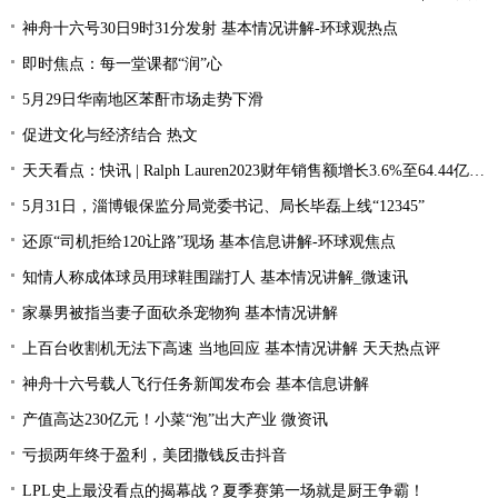
神舟十六号30日9时31分发射 基本情况讲解-环球观热点
即时焦点：每一堂课都“润”心
5月29日华南地区苯酐市场走势下滑
促进文化与经济结合 热文
天天看点：快讯 | Ralph Lauren2023财年销售额增长3.6%至64.44亿美元
5月31日，淄博银保监分局党委书记、局长毕磊上线“12345”
还原“司机拒给120让路”现场 基本信息讲解-环球观焦点
知情人称成体球员用球鞋围踹打人 基本情况讲解_微速讯
家暴男被指当妻子面砍杀宠物狗 基本情况讲解
上百台收割机无法下高速 当地回应 基本情况讲解 天天热点评
神舟十六号载人飞行任务新闻发布会 基本信息讲解
产值高达230亿元！小菜“泡”出大产业 微资讯
亏损两年终于盈利，美团撒钱反击抖音
LPL史上最没看点的揭幕战？夏季赛第一场就是厨王争霸！