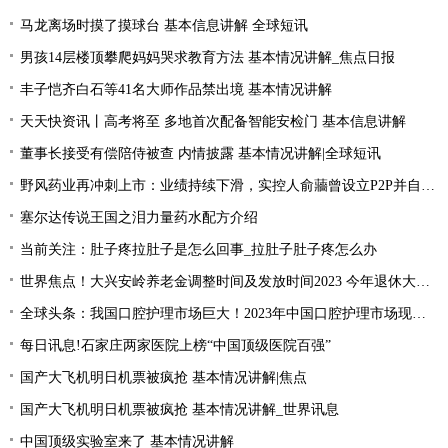
马龙离场时摸了摸球台 基本信息讲解 全球短讯
男孩14层楼顶攀爬妈妈哭求教育方法 基本情况讲解_焦点日报
丰子恺齐白石等41名大师作品禁出境 基本情况讲解
天天快资讯丨高考将至 多地首次配备智能安检门 基本信息讲解
董事长接受有偿陪侍被查 内情披露 基本情况讲解|全球短讯
野风药业再冲刺上市：业绩持续下滑，实控人俞蘠曾设立P2P并自融 天天观察
塞尔达传说王国之泪力量药水配方介绍
当前关注：肚子疼拉肚子是怎么回事_拉肚子肚子疼怎么办
世界焦点！大兴安岭养老金调整时间及发放时间2023 今年退休大概会涨的的？
全球头条：我国口腔护理市场巨大！2023年中国口腔护理市场现状分析
每日讯息!石家庄两家医院上榜“中国顶级医院百强”
国产大飞机明日机票被疯抢 基本情况讲解|焦点
国产大飞机明日机票被疯抢 基本情况讲解_世界讯息
中国顶级实验室来了 基本情况讲解