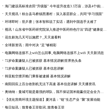
海门建设高标准农田“升级版” 今年提升改造3.3万亩，涉及4个镇|每日速读
天天视讯！桓台县马桥镇西潘村：深入基层群众，共同“学习强国”
环球即时：世乒赛｜张本智和说了实话：遇到中国选手太难了
视讯！山东省中医药研究院深入推进中医药特色疗法“四进”健康促进行动
花生麸泡几天可以施肥？_天天速看料
全球新资讯：雨中对决 “足”够精彩
电脑网络连接不上wifi怎么回事_电脑网络连接不上wifi 天天新消息
72岁命案嫌疑人已被抓获 基本情况讲解|世界热头条
72岁命案嫌疑人已被抓获 基本信息讲解
韩亚航空擅开舱门乘客被逮捕 基本情况讲解
南阳回应上百台收割机无法下高速 基本信息讲解 天天播资讯
奥纳纳：曼城可能是最强的球队，我不保证国米能赢但定会全力以赴|环球最新
【优化营商环境主题报道】夏河县：“链”生态产业 “聚”发展动能
每日短讯：致青春王菲歌词_致青春王菲