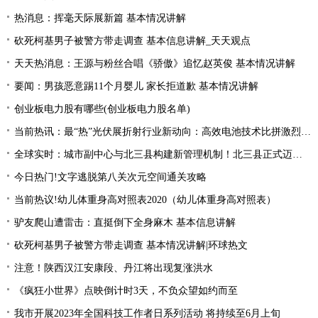
热消息：挥毫天际展新篇 基本情况讲解
砍死柯基男子被警方带走调查 基本信息讲解_天天观点
天天热消息：王源与粉丝合唱《骄傲》追忆赵英俊 基本情况讲解
要闻：男孩恶意踢11个月婴儿 家长拒道歉 基本情况讲解
创业板电力股有哪些(创业板电力股名单)
当前热讯：最“热”光伏展折射行业新动向：高效电池技术比拼激烈 光伏厂商掘金第二赛道
全球实时：城市副中心与北三县构建新管理机制！北三县正式迈入“北京管理”时代！
今日热门!文字逃脱第八关次元空间通关攻略
当前热议!幼儿体重身高对照表2020（幼儿体重身高对照表）
驴友爬山遭雷击：直挺倒下全身麻木 基本信息讲解
砍死柯基男子被警方带走调查 基本情况讲解|环球热文
注意！陕西汉江安康段、丹江将出现复涨洪水
《疯狂小世界》点映倒计时3天，不负众望如约而至
我市开展2023年全国科技工作者日系列活动 将持续至6月上旬