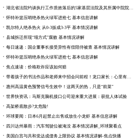
湖北省法院约谈执行工作质效落后的5家基层法院及其所属中院院长|当前焦点
怀特补篮压哨绝杀热火绿军进抢七 基本信息讲解
凯尔特人绝杀热火 从0-3扳成3-3平 基本情况讲解
县城拆迁所现“塌方式”腐败 基本情况讲解
每日速递：国企董事长接受异性有偿陪侍被查 基本情况讲解
怀特补篮压哨绝杀热火绿军进抢七 基本信息讲解
焦点速读：价格欺诈应该如何赔
带着孩子的书法作品和老师来中招会问前程！龙口家长：心里有底了
惠州高温黄色预警信号生效中！这两天的热，只是“前菜”
世界快资讯：马斯克脑机接口公司迎来重大进展：获批人体试验
高架桥底散步?太危险!
环球要闻：日本6月起禁止出售或放生小龙虾 基本信息讲解
四川达州暴雨：汽车驾驶位被淹没 基本情况讲解_环球聚看点
美国白宫与共和党达成债务上限协议 基本情况讲解-焦点快播