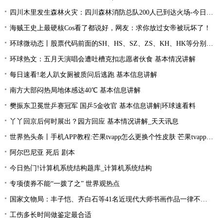
四川木里发生森林火灾：四川森林消防总队200人已到达火场-今日关注
海贼王史上最硬核Cos看了都说好，网友：求你放过女帝被玩坏了！
环球微动态丨股票代码前面的SH、HS、SZ、ZS、KH、HK等分别是什么意思？
环球热文：五月天演唱会遭吐槽克扣志愿者伙食 基本情况讲解
每日速看!老人趴女厕被质问后逃跑 基本信息讲解
南方大部闷热局地体感达40℃ 基本信息讲解
樊振东卫冕世乒赛冠军 国乒5金收官 基本信息讲解|环球速看料
丫丫回京后何时展出？园方回应 基本情况讲解_天天讯息
世界热头条丨手机APP教程:芒果tvapp怎么更换个性皮肤 芒果tvapp更换个性皮肤的方法
阿尔巴尼亚 死后 剧本
今日热门!计算机系统结构题库_计算机系统结构
专项债券不能“一拨了之” 世界观热点
国家文物局：丰子恺、齐白石等41名近现代大师书画作品一律不准出境
工伤多长时间做鉴定最合适