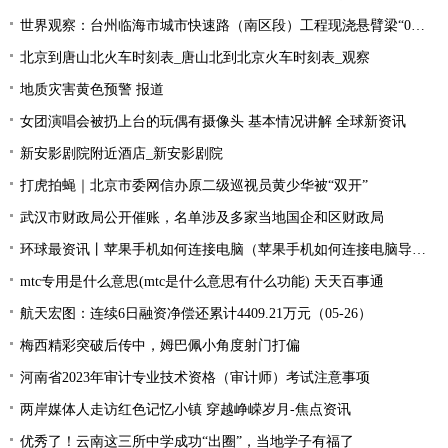
世界观察：台州临海市城市快速路（南区段）工程现浇悬臂梁“0号块”顺利浇筑
北京到唐山北火车时刻表_唐山北到北京火车时刻表_观察
地质灾害黄色预警 报道
女团演唱会被扔上台的玩偶有摄像头 基本情况讲解 全球新资讯
新安影剧院附近酒店_新安影剧院
打虎拍蝇｜北京市委网信办原二级巡视员黄少华被“双开”
武汉市财政局公开催账，名单涉及多家当地国企和区财政局
环球最资讯丨苹果手机如何连接电脑（苹果手机如何连接电脑导出照片）
mtc专用是什么意思(mtc是什么意思有什么功能) 天天百事通
航天宏图：连续6日融资净偿还累计4409.21万元（05-26）
梅西精彩突破后传中，姆巴佩小角度射门打偏
河南省2023年审计专业技术资格（审计师）考试注意事项
两岸媒体人走访红色记忆小镇 穿越峥嵘岁月-焦点资讯
优秀了！云南这三所中学成功“出圈”，当地学子有福了