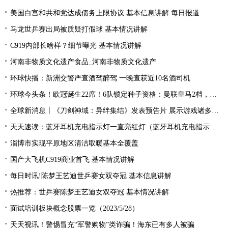
美国白宫和共和党达成债务上限协议 基本信息讲解 每日报道
马龙世乒赛出局被质疑打假球 基本情况讲解
C919内部长啥样？细节曝光 基本情况讲解
河南非物质文化遗产食品_河南非物质文化遗产
环球快播：新洲交警严查酒驾醉驾 一晚查获近10名酒司机
环球今头条！欧冠诞生22席！6队锁定种子资格：曼联皇马2档，酝酿死亡之组
全球新消息丨《刀剑神域：异绊集结》发表预告片 展示游戏诸多玩法
天天速读：蓝牙耳机充电指示灯一直亮红灯（蓝牙耳机充电指示灯）
淄博市实现平原地区清洁取暖基本全覆盖
国产大飞机C919商业首飞 基本情况讲解
每日时讯!陈梦王艺迪世乒赛女双夺冠 基本信息讲解
热推荐：世乒赛陈梦王艺迪女双夺冠 基本情况讲解
面试培训板块概念股票一览（2023/5/28）
天天视讯！警惕冒充“军警购物”类诈骗！海东已有多人被骗