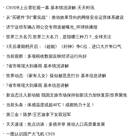
C919冲上云霄壮观一幕 基本情况讲解-天天时讯
从“买硬件”到“重实战”：推动效果导向的网络安全运营体系建设
济宁这些车辆占用公交专用道被曝光_环球快播报
世界三大名刃,世界三大名刀，是指哪三种刀？_全球关注
3天后暑期档开启：《超能》《封神》争C位，进口大片争口气
当前观察：多项税收数据反映经济运行向好
7省市将现大到暴雨 基本情况讲解
世界动态:《家有儿女》疑似被恶意打分 基本信息讲解
7省市将现大到暴雨 基本信息讲解
新业态注入新动能 我国文旅市场保持创新活力加快复苏|世界聚焦
当前头条：体感温度或超40℃！成都热力十足！
第三金！陈梦/王艺迪拿下女双冠军
天天速读：焦点访谈：多措并举 推动人口高质量发展
一图认识国产大飞机 C919