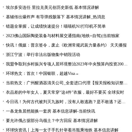
埃尔多安连任 里拉兑美元创历史新低 基本情况讲解
基辅传出爆炸声 有导弹残骸落下 基本情况讲解_热消息
错题全掌握，让成绩快速提分！喵喵机N1打印机不简单
2023佛山国际陶瓷装备与材料展交通指南(地铁+自驾)|当前独家
快讯！俄媒：普京签令，废止《欧洲常规武装力量条约》 天天播报
浙江宁波：举行非法出版物集中销毁活动
我盟争取到乡村振兴专项人居环境整治2023年中央预算内投资2000万元
环球热文：首次！中国银联，超越Visa→
当前热文：广州醒酒器清关公司_全套进口代理【报关报检知识整理】
衣品差的中年女人，夏天常穿“这4件”衣服，最好不要买 全球实时
今日讯！为何古代被判灭九族时，没有人敢逃跑？是不敢逃？还是不能逃
一条龙鱼居然能换一套房 基本信息讲解-当前快讯
要允许俄占据部分乌领土？中方回应 基本情况讲解
环球快资讯丨上海一女子手扎针举着吊瓶乘地铁 基本信息讲解