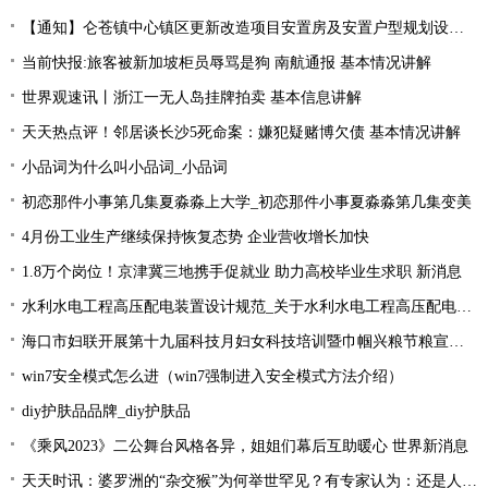
【通知】仑苍镇中心镇区更新改造项目安置房及安置户型规划设计征求意见... 天天快资讯
当前快报:旅客被新加坡柜员辱骂是狗 南航通报 基本情况讲解
世界观速讯丨浙江一无人岛挂牌拍卖 基本信息讲解
天天热点评！邻居谈长沙5死命案：嫌犯疑赌博欠债 基本情况讲解
小品词为什么叫小品词_小品词
初恋那件小事第几集夏淼淼上大学_初恋那件小事夏淼淼第几集变美
4月份工业生产继续保持恢复态势 企业营收增长加快
1.8万个岗位！京津冀三地携手促就业 助力高校毕业生求职 新消息
水利水电工程高压配电装置设计规范_关于水利水电工程高压配电装置设计规范简述-今头条
海口市妇联开展第十九届科技月妇女科技培训暨巾帼兴粮节粮宣传活动
win7安全模式怎么进（win7强制进入安全模式方法介绍）
diy护肤品品牌_diy护肤品
《乘风2023》二公舞台风格各异，姐姐们幕后互助暖心 世界新消息
天天时讯：婆罗洲的“杂交猴”为何举世罕见？有专家认为：还是人类造的孽