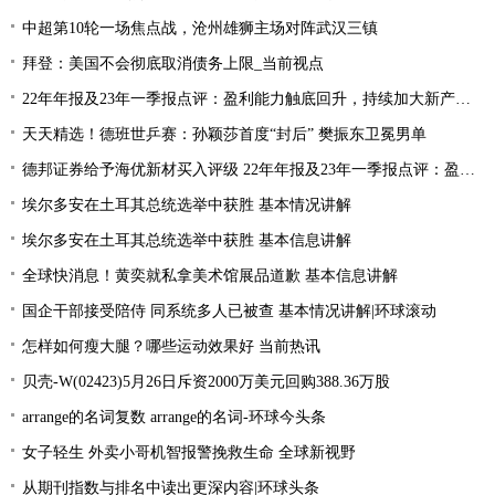
中超第10轮一场焦点战，沧州雄狮主场对阵武汉三镇
拜登：美国不会彻底取消债务上限_当前视点
22年年报及23年一季报点评：盈利能力触底回升，持续加大新产品研发
天天精选！德班世乒赛：孙颖莎首度“封后” 樊振东卫冕男单
德邦证券给予海优新材买入评级 22年年报及23年一季报点评：盈利能力触底回升 持续加大新产品研发
埃尔多安在土耳其总统选举中获胜 基本情况讲解
埃尔多安在土耳其总统选举中获胜 基本信息讲解
全球快消息！黄奕就私拿美术馆展品道歉 基本信息讲解
国企干部接受陪侍 同系统多人已被查 基本情况讲解|环球滚动
怎样如何瘦大腿？哪些运动效果好 当前热讯
贝壳-W(02423)5月26日斥资2000万美元回购388.36万股
arrange的名词复数 arrange的名词-环球今头条
女子轻生 外卖小哥机智报警挽救生命 全球新视野
从期刊指数与排名中读出更深内容|环球头条