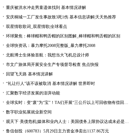
重庆被洪水冲走男童遗体找到 基本情况讲解
安庆桐城一工厂发生事故致3死1伤 基本信息讲解|天天热推荐
双星情歌歌词_双星情歌|全球看点
环球聚焦：棒球帽和鸭舌帽的区别图解_棒球帽和鸭舌帽的区别
全球快资讯：暴力摩托2008完整版_暴力摩托2008
北航博士生体验首航：我想当大飞机总设计师
市文广旅体局开展安全生产专项督导检查 焦点快报
回望飞天路 基本情况讲解
“礼让行人”该不该被取消 基本情况讲解 世界即时
汇聚数字经济发展的澎湃动能
全球实时：变“废”为“宝”！TA们开展“三公斤以上可回收物有偿回收”宣传活动
数字职业拓展就业新空间
观天下·美债危机|媒体和业内人士：美国债务上限协议达成未必是“好消息”
鲁信创投（600783）5月29日主力资金净卖出1137.86万元