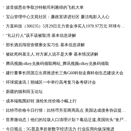
波音据悉在争取沙特航司利雅得的飞机大单
宝山管理中心文苑社区：廉政宣讲进社区 廉洁电影入人心
方直科技（300235）5月29日主力资金净买入1978.97万元 环球今亮点
“礼让行人”该不该被取消 基本信息讲解
部长酒后闯宿舍猥亵女实习生 基本信息讲解
被砍死柯基主人:对方家人说不是大事 基本情况讲解
腾讯视频cdkey兑换码领取网站_腾讯视频cdkey兑换码领取
建行董事长田国立出席推进长三角G60科创走廊科创生态建设大会
环球观速讯丨朔城区一中举行高考复习备考研讨会
新疆的猫和田玉论坛
成本端氛围好转 涤纶长丝价格小幅上行
比特币价格今日行情：比特币升至两周高点 美国达成债务协议提振风险偏好
世界微动态丨他们的垃圾人口清理计划？毒品泛滥,美国街头“丧尸”遍地 白宫:新兴威胁
今日视点：5G普及率折射数字经济活力 行业应用向纵深推进