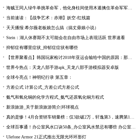
海贼王同人绿牛单挑革命军，他化身柱间使用木遁擒住革命军军长！
当前速读：【战争艺术：赤潮】妖空-红线篇
天天播报:希尔薇老板娘怎么搞（搞丈毋娘小说）
Stein：湖人休赛期不太可能会在自由市场上表现活跃 世界速看
抑郁症有哪里症状_抑郁症症状有哪些
【世界聚看点】韩国玩家检讨2018年亚运会输给中国的原因：那一年是Uzi的时代！
世界今热点：天龙八部手游apk_天龙八部手游模拟器安卓版
全球今亮点！神明纪行录 第五章：
方差公式 计算公式_方差公式方差公式
氨气和氧化铜的化学方程式_氨气还原氧化铜方程式
新浪旅游_关于新浪旅游简介|环球视点
真的是惨！4月合资轿车销量榜：仅3款破2万，轩逸第3，速腾第16！
全球百事通！办公室风水口诀50条_办公室风水禁忌有哪些 办公室风水禁忌大全
Ulefone Armor 21正式推出无限光环环形灯