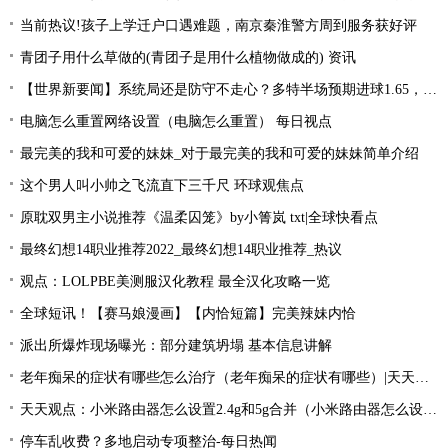
当前热议!孩子上学迁户口遇难题，南京秦淮警方周到服务获好评
青团子用什么草做的(青团子是用什么植物做成的) 资讯
【世界新要闻】系统局还是防守不走心？多特半场预期进球1.65，大幅领先对手
电脑怎么重置网络设置（电脑怎么重置） 每日视点
最完美的我和可爱的妹妹_对于最完美的我和可爱的妹妹简单介绍
这个男人叫小帅之飞流直下三千尺 环球观焦点
原耽双男主小说推荐《温柔囚笼》by小箐岚 txt|全球快看点
最终幻想14职业推荐2022_最终幻想14职业推荐_热议
观点：LOLPBE美测服汉化教程 最全汉化攻略一览
全球短讯！【赛马娘漫画】【内恰短篇】完美辣妹内恰
派出所爆炸现场曝光：部分建筑坍塌 基本信息讲解
老年痴呆的症状有哪些怎么治疗（老年痴呆的症状有哪些）|天天要闻
天天观点：小米路由器怎么设置2.4g和5g合并（小米路由器怎么设置）
停车乱收费？多地启动专项整治-每日热闻