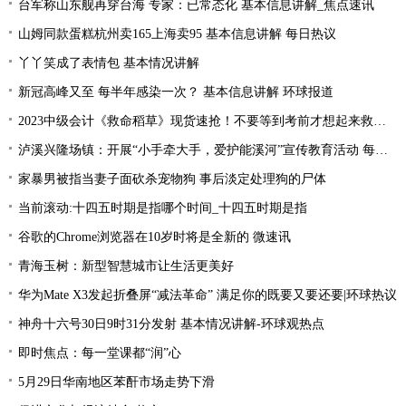
台军称山东舰再穿台海 专家：已常态化 基本信息讲解_焦点速讯
山姆同款蛋糕杭州卖165上海卖95 基本信息讲解 每日热议
丫丫笑成了表情包 基本情况讲解
新冠高峰又至 每半年感染一次？ 基本信息讲解 环球报道
2023中级会计《救命稻草》现货速抢！不要等到考前才想起来救命稻草！
泸溪兴隆场镇：开展“小手牵大手，爱护能溪河”宣传教育活动 每日速读
家暴男被指当妻子面砍杀宠物狗 事后淡定处理狗的尸体
当前滚动:十四五时期是指哪个时间_十四五时期是指
谷歌的Chrome浏览器在10岁时将是全新的 微速讯
青海玉树：新型智慧城市让生活更美好
华为Mate X3发起折叠屏“减法革命” 满足你的既要又要还要|环球热议
神舟十六号30日9时31分发射 基本情况讲解-环球观热点
即时焦点：每一堂课都“润”心
5月29日华南地区苯酐市场走势下滑