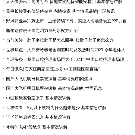
天天快资讯丨高考将至 多地首次配备智能安检门 基本信息讲解
董事长接受有偿陪侍被查 内情披露 基本情况讲解|全球短讯
野风药业再冲刺上市：业绩持续下滑，实控人俞蘠曾设立P2P并自融 天天观察
塞尔达传说王国之泪力量药水配方介绍
当前关注：肚子疼拉肚子是怎么回事_拉肚子肚子疼怎么办
世界焦点！大兴安岭养老金调整时间及发放时间2023 今年退休大概会涨的的？
全球头条：我国口腔护理市场巨大！2023年中国口腔护理市场现状分析
每日讯息!石家庄两家医院上榜“中国顶级医院百强”
国产大飞机明日机票被疯抢 基本情况讲解|焦点
国产大飞机明日机票被疯抢 基本情况讲解_世界讯息
中国顶级实验室来了 基本情况讲解
世界快看：5元以下饮料为什么越来越少 基本信息讲解
丫丫即将启程回北京 基本情况讲解
怀特0.1秒补篮绝杀 基本情况讲解