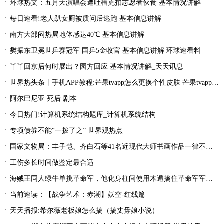
环球热文：五月天演唱会遭吐槽克扣志愿者伙食 基本情况讲解
每日速看!老人趴女厕被质问后逃跑 基本信息讲解
南方大部闷热局地体感达40℃ 基本信息讲解
樊振东卫冕世乒赛冠军 国乒5金收官 基本信息讲解|环球速看料
丫丫回京后何时展出？园方回应 基本情况讲解_天天讯息
世界热头条丨手机APP教程:芒果tvapp怎么更换个性皮肤 芒果tvapp更换个性皮肤的方法
阿尔巴尼亚 死后 剧本
今日热门!计算机系统结构题库_计算机系统结构
专项债券不能“一拨了之” 世界观热点
国家文物局：丰子恺、齐白石等41名近现代大师书画作品一律不准出境
工伤多长时间做鉴定最合适
海贼王同人绿牛单挑革命军，他化身柱间使用木遁擒住革命军军长！
当前速读：【战争艺术：赤潮】妖空-红线篇
天天播报:希尔薇老板娘怎么搞（搞丈毋娘小说）