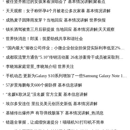
被任贤齐救过的女孩来看演唱会了 基本情况讲解|聚看点
天天观察：女子称怀孕4个月被老公多次家暴 基本情况讲解
成熟麦子因降雨发芽？当地回应 基本情况讲解 世界快报
镇长酒驾被查三月后获提拔 当地回应 基本情况讲解|天天观察
世界快消息！郎溪：筑爱助残共享和谐社会
“国内最大”催收公司停业；小微企业创业担保贷实际利率低至2%左右；趣店、爱财注销小贷牌照丨21消费金融参考-当前看点
成都双流警方通告“5.10”传销活动案 26名涉案骨干成员被采取刑事强制措施 环球热文
李晓旭家庭背景_李晓旭介绍 世界关注
手机动态:更新为Galaxy S10系列增加了一些Samsung Galaxy Note 10功能|环球消息
57岁景海鹏每天600个俯卧撑 基本信息讲解
“名媛K歌沐足”没名媛 官方立案 基本信息讲解
埃尔多安连任 里拉兑美元创历史新低 基本情况讲解
基辅传出爆炸声 有导弹残骸落下 基本情况讲解_热消息
错题全掌握，让成绩快速提分！喵喵机N1打印机不简单