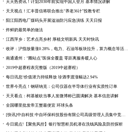
天天热资讯！计划2030年前实现中国人登月 基本情况讲解
天天视点！汇丰晋信将联合推出“养老36计”投教专栏
阳江阳西电厂煤码头开展溢油防污应急演练 天天日报
炸鲜奶最简单的做法
江西萍乡：艺术点亮乡村 厚植文明新风 天天时快讯
收评：沪指放量涨0.28%，电力、石油等板块拉升，算力概念等活跃 每日关注
南通通州：“圈站点”医保全覆盖 零距离服务暖人心
2019中超赛程表完整版（2019中超赛程）
每日讯息!价值潜力持续释放 珍酒李渡涨幅达2.94%
世界今亮点！钢研纳克：公司仪器在半导体行业有实质性订单
天天看点：柯基被砍当事人发微博称已圆满解决 基本信息讲解
全国哪里批发帝王蟹最便宜 环球头条
[快讯]中自科技:中自环保科技股份有限公司高级管理人员集中竞价减持股份进展|观焦点
今日观点!【聚焦风控】银行智慧柜员机潜在洗钱风险及防控探析