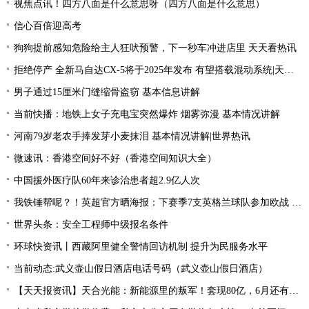
视焦点讯！四方八面是什么意思呀（四方八面是什么意思）
信心百倍迎高考
狗狗提前感知危险给主人狂吠预警，下一秒车冲进店里 天天看热讯
拒绝停产 全新马自达CX-5将于2025年发布 有望搭载混动系统|天天聚看点
男子通过15厘米门缝缩骨盗窃 基本信息讲解
当前快播：地铁上女子充电宝突然爆炸 烟雾弥漫 基本情况讲解
河南79岁老农手捧发芽小麦抹泪 基本情况讲解|世界热讯
微速讯：香港空间好不好（香港空间知识大全）
中国援外医疗队60年来诊治患者超2.9亿人次
我铁锤帮呢？！英超官方晒海报：下赛季7支英格兰球队参加欧战 全球新动态
世界头条：安全工程师中级报名条件
环球快资讯丨西藏阿里健全警情回访机制 提升为民服务水平
当前动态:武义壶山假日酒店电话号码（武义壶山假日酒店）
【天天报资讯】天合光能：新能源里的叛军！套现80亿，6月还有一个大雷