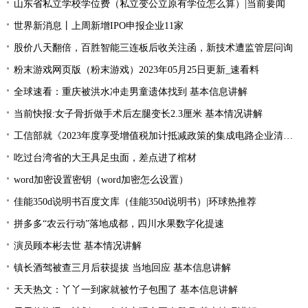
山东省私立学校学位费（私立变公立原有学位怎么算）|当前要闻
世界新消息丨上周新增IPO申报企业11家
股价八天翻倍，百胜智能三连板后收关注函，新技术遭监管层问询
粉末游戏网页版（粉末游戏）2023年05月25日更新_速看料
全球速看：重庆被洪水冲走男童遗体找到 基本信息讲解
当前快报:女子骨折做手术后左腿变长2.3厘米 基本情况讲解
工信部就《2023年度享受增值税加计抵减政策的集成电路企业清单制定工作有关要求》征求意见
吃过台湾省的大王具足虫面，差点进了棺材
word加密设置密钥（word加密怎么设置）
佳能350d说明书百度文库（佳能350d说明书）|环球热推荐
拼多多“农云行动”落地成都，四川水果数字化提速
演员顾本彬去世 基本情况讲解
镇长酒驾被查三月后获提拔 当地回应 基本信息讲解
天天热文：丫丫一到家就被竹子包围了 基本信息讲解