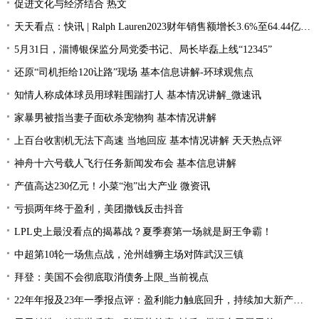
促进文化与经济结合 热文
天天看点：快讯 | Ralph Lauren2023财年销售额增长3.6%至64.44亿美元
5月31日，淄博银保监分局党委书记、局长毕磊上线“12345”
还原“司机拒给120让路”现场 基本信息讲解-环球观焦点
知情人称成体球员用球鞋围踹打人 基本情况讲解_微速讯
家暴男被指当妻子面砍杀宠物狗 基本情况讲解
上百台收割机无法下高速 当地回应 基本情况讲解 天天热点评
神舟十六号载人飞行任务新闻发布会 基本信息讲解
产值高达230亿元！小菜“泡”出大产业 微资讯
亏损两年终于盈利，美团撒钱反击抖音
LPL史上最没看点的揭幕战？夏季赛第一场就是厨王争霸！
中超第10轮一场焦点战，沧州雄狮主场对阵武汉三镇
拜登：美国不会彻底取消债务上限_当前视点
22年年报及23年一季报点评：盈利能力触底回升，持续加大新产品研发