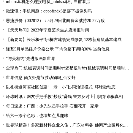
miniso耳机怎么连接电脑_miniso耳机-当前看点
微速讯：手机问题：oppofindx3是屏下摄像头吗
恩捷股份（002812）：5月29日北向资金减持20.27万股
【天天热闻】2023年宁夏艺术生志愿填报时间
【新要闻】长乐和平街6栋古建筑完成修复 12栋新建筑基本建成
隆基5月单晶硅片价格公示 平均价格下调约30% 当前信息
“与美相约”走进版画新世界
全球热门:机械表调时间是顺时针还是逆时针(机械表调时间是顺时针还是逆时针图解)
世界信息:仙女虾是节肢动物吗_仙女虾
以礼街道河滨社区创建“一老一小”协同治理模式_环球微动态
环球时讯：网友手把手教“炒股”赚钱 警方及时上门揭穿诈骗真相
每日速递：广西：少先队员手拉手 石榴花开一家亲
给六一添个色彩，也增加点儿趣味
世界球精选！多家新材料企业入住，广东材料谷·佛冈产业园孵化器开业