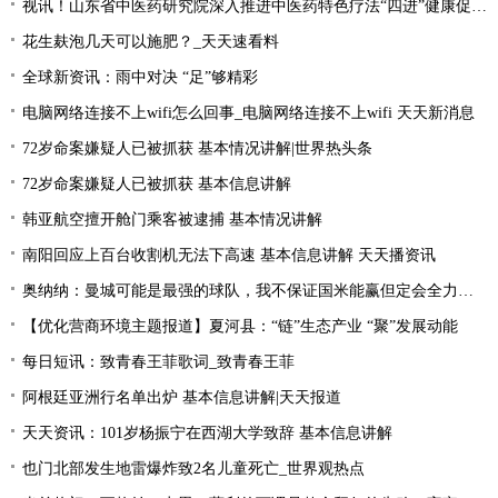
视讯！山东省中医药研究院深入推进中医药特色疗法“四进”健康促进行动
花生麸泡几天可以施肥？_天天速看料
全球新资讯：雨中对决 “足”够精彩
电脑网络连接不上wifi怎么回事_电脑网络连接不上wifi 天天新消息
72岁命案嫌疑人已被抓获 基本情况讲解|世界热头条
72岁命案嫌疑人已被抓获 基本信息讲解
韩亚航空擅开舱门乘客被逮捕 基本情况讲解
南阳回应上百台收割机无法下高速 基本信息讲解 天天播资讯
奥纳纳：曼城可能是最强的球队，我不保证国米能赢但定会全力以赴|环球最新
【优化营商环境主题报道】夏河县：“链”生态产业 “聚”发展动能
每日短讯：致青春王菲歌词_致青春王菲
阿根廷亚洲行名单出炉 基本信息讲解|天天报道
天天资讯：101岁杨振宁在西湖大学致辞 基本信息讲解
也门北部发生地雷爆炸致2名儿童死亡_世界观热点