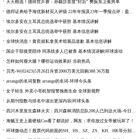
天天精选！德班世乒赛：孙颖莎首度“封后” 樊振东卫冕男单
德邦证券给予海优新材买入评级 22年年报及23年一季报点评：盈利能力触底回升 持续加大新产品研发
埃尔多安在土耳其总统选举中获胜 基本情况讲解
埃尔多安在土耳其总统选举中获胜 基本信息讲解
全球快消息！黄奕就私拿美术馆展品道歉 基本信息讲解
国企干部接受陪侍 同系统多人已被查 基本情况讲解|环球滚动
怎样如何瘦大腿？哪些运动效果好 当前热讯
贝壳-W(02423)5月26日斥资2000万美元回购388.36万股
arrange的名词复数 arrange的名词-环球今头条
女子轻生 外卖小哥机智报警挽救生命 全球新视野
从期刊指数与排名中读出更深内容|环球头条
四川木里发生森林火灾：四川森林消防总队200人已到达火场-今日关注
海贼王史上最硬核Cos看了都说好，网友：求你放过女帝被玩坏了！
环球微动态丨股票代码前面的SH、HS、SZ、ZS、KH、HK等分别是什么意思？