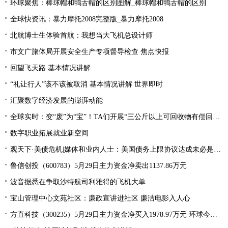
环球聚焦：棒球帽和鸭舌帽的区别图解_棒球帽和鸭舌帽的区别
全球快资讯：暴力摩托2008完整版_暴力摩托2008
北航博士生体验首航：我想当大飞机总设计师
市文广旅体局开展安全生产专项督导检查 焦点快报
回望飞天路 基本情况讲解
“礼让行人”该不该被取消 基本情况讲解 世界即时
汇聚数字经济发展的澎湃动能
全球实时：变“废”为“宝”！TA们开展“三公斤以上可回收物有偿回收”宣传活动
数字职业拓展就业新空间
观天下·美债危机|媒体和业内人士：美国债务上限协议达成未必是“好消息”
鲁信创投（600783）5月29日主力资金净卖出1137.86万元
波音据悉在争取沙特航司利雅得的飞机大单
宝山管理中心文苑社区：廉政宣讲进社区 廉洁电影入人心
方直科技（300235）5月29日主力资金净买入1978.97万元 环球今亮点