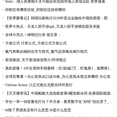
Stein：湖人休赛期不太可能会在自由市场上表现活跃 世界速看
抑郁症有哪里症状_抑郁症症状有哪些
【世界聚看点】韩国玩家检讨2018年亚运会输给中国的原因：那一年是Uzi的时代！
世界今热点：天龙八部手游apk_天龙八部手游模拟器安卓版
全球今亮点！神明纪行录 第五章：
方差公式 计算公式_方差公式方差公式
氨气和氧化铜的化学方程式_氨气还原氧化铜方程式
新浪旅游_关于新浪旅游简介|环球视点
真的是惨！4月合资轿车销量榜：仅3款破2万，轩逸第3，速腾第16！
全球百事通！办公室风水口诀50条_办公室风水禁忌有哪些 办公室风水禁忌大全
Ulefone Armor 21正式推出无限光环环形灯
【天天播资讯】中国船舶大连造船签署4艘造船合同 拓展国际能源运输领域合作
学生一举一动皆量化打分？半月谈：教育数字化“好经”别念歪了_环球今亮点
bf除了男朋友还有什么意思 bf是什么意思