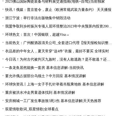
2023佛山国际陶瓷装备与材料展交通指南(地铁+自驾)|当前独家
快讯！俄媒：普京签令，废止《欧洲常规武装力量条约》 天天播报
浙江宁波：举行非法出版物集中销毁活动
我盟争取到乡村振兴专项人居环境整治2023年中央预算内投资2000万元
环球热文：首次！中国银联，超越Visa→
当前热文：广州醒酒器清关公司_全套进口代理【报关报检知识整理】
衣品差的中年女人，夏天常穿“这4件”衣服，最好不要买 全球实时
今日讯！为何古代被判灭九族时，没有人敢逃跑？是不敢逃？还是不能逃
一条龙鱼居然能换一套房 基本信息讲解-当前快讯
要允许俄占据部分乌领土？中方回应 基本情况讲解
环球快资讯丨上海一女子手扎针举着吊瓶乘地铁 基本信息讲解
重庆被洪水冲走男童遗体找到 基本情况讲解
安庆桐城一工厂发生事故致3死1伤 基本信息讲解|天天热推荐
双星情歌歌词_双星情歌|全球看点