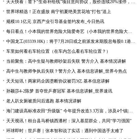
天天快看：签下“生命补给线”项目意向协议，股价连续20%涨停，这家公司获机构扎堆关注
世界球精选！正在盛放 南宁初夏绝美赏花地“打包”送上
规模10.1亿元 京西产业引导基金签约发布_今日热讯
每日看点！小本我的世界危险大陆爱奇艺（小本我的世界危险大陆）
中国龙工(03339.HK)：将于7月28日或之前派发末期股息每股0.1港元-世界微资讯
车里如何看右车轮位置（在车内怎么看右车轮位置？）
当前聚焦：高中生疑与教师吵架后失联 警方介入 基本情况讲解
高中生与教师争执后失联？警方介入 基本信息讲解_世界今热点
天天短讯！两家药企因垄断协议被罚3亿 基本信息讲解
孙颖莎4-2陈梦 首夺世乒赛冠军 基本信息讲解_世界速讯
老人趴女厕被质问后逃跑 基本情况讲解
海门建设高标准农田“升级版” 今年提升改造3.3万亩，涉及4个镇|每日速读
天天视讯！桓台县马桥镇西潘村：深入基层群众，共同“学习强国”
环球即时：世乒赛｜张本智和说了实话：遇到中国选手太难了