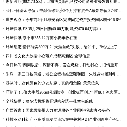
创新医疗(002173.SZ)：目前博灵脑机科技公司尚处业务发展初期阶段 热议
5月29日基金净值：中融低碳经济3个月持有混合A最新净值0.7481，涨0.79%
世界观点：今年前4个月雄安新区完成固定资产投资同比增长16.8%
环球快讯:ESR5月29日回购40.00万股 耗资470.04万港币
环球快讯:濮阳市355.12万亩小麦丰收在望
环球动态:情怀能卖300万？“天涯自救”失败，给知乎、B站也上了一课
四川省文化大数据中心落户成都高新区 全球信息
今日热闻!四周以后，深情不弃，爱在燃烧，打动我心，旧情重开，终相拥复合
朱珠一家三口被偶遇，老公全程抱娃逛颐和园，朱珠身材臃肿引争议_天天热推荐
游泳时，这种颜色的泳衣别穿，真的很危险_天天信息
吓崩了！3倍大牛股20cm闪崩跌停！创业板再创1年新低！冰火两重天行情，该如何把握？ 今日快讯
全球快播：哈尔滨机场将开通哈尔滨—扎兰屯航线
广西首家！国家级柳州人力资源服务产业园申报成功 今头条
科技驱动科幻产业高质量发展论坛在中关村科幻产业创新中心召开 天天通讯