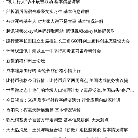
“礼让行人”该不该被取消 基本信息讲解
部长酒后闯宿舍猥亵女实习生 基本信息讲解
被砍死柯基主人:对方家人说不是大事 基本情况讲解
腾讯视频cdkey兑换码领取网站_腾讯视频cdkey兑换码领取
建行董事长田国立出席推进长三角G60科创走廊科创生态建设大会
环球观速讯丨朔城区一中举行高考复习备考研讨会
新疆的猫和田玉论坛
成本端氛围好转 涤纶长丝价格小幅上行
比特币价格今日行情：比特币升至两周高点 美国达成债务协议提振风险偏好
世界微动态丨他们的垃圾人口清理计划？毒品泛滥,美国街头“丧尸”遍地 白宫:新兴威胁
今日视点：5G普及率折射数字经济活力 行业应用向纵深推进
热消息：挥毫天际展新篇 基本情况讲解
砍死柯基男子被警方带走调查 基本信息讲解_天天观点
天天热消息：王源与粉丝合唱《骄傲》追忆赵英俊 基本情况讲解