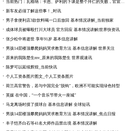
当前热门：瓦格纳：卡恩、萨利的下课是整个拜仁的失败，官宣的时机让我无言
新车友必须了解这些事！_时讯
男子拿便利店3款饮料喝一口后放回 基本情况讲解_当前独家
成体球员被曝殴打川大球员 官方回应 基本情况讲解|世界快资讯
张少松中将逝世 享年91岁 基本信息讲解
男孩14层楼顶攀爬妈妈哭求教育方法 基本信息讲解 世界关注
原来的我陈楚生mv_原来的我陈楚生 世界观速讯
陈梦可以延续辉煌_当前快讯
个人工资条图片图文_个人工资条图片
荷兰高官警告，若与中国完全“脱钩”，欧洲不可能实现绿色转型
英媒 在中国，“一个音乐节带火一座城”
马龙离场时摸了摸球台 基本信息讲解 全球短讯
男孩14层楼顶攀爬妈妈哭求教育方法 基本情况讲解_焦点日报
丰子恺齐白石等41名大师作品禁出境 基本情况讲解