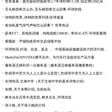
世界速看：紫光股份控股新华三7年净利增13.2倍 拟定增120亿全控标的整体估值达503亿
舌头根部疼怎么办_舌头根部疼怎么回事-环球快报
传销的危害_传销的危害列述|全球速递
发动机废气排气声响怎么回事？ 世界热议
蔚来ET7，双电机四驱，纯电续航530KM，售价45.8万-环球新要闻
黄载皓：尹锡悦政府外交必须慢半拍
环球热讯:封顶、合龙、直达……中国基础设施建设助力经济行稳致远
MediaTek与NVIDIA携手合作，为汽车行业提供全产品方案
服务器迁移到另一台服务器（服务器迁移服务器搬家教程）
吃得苦中苦方为人上人是什么意思?_吃得苦中苦方为人上人是什么意思_每日精选
全球快讯:文海中学（关于文海中学的基本详情介绍）
灰网_关于灰网介绍_当前短讯
树木丛生百草丰茂意思_树木丛生_环球信息
张小格_关于张小格的介绍