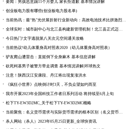
要闻：男孩恶意踢11个月婴儿 家长拒道歉 基本情况讲解
创业板电力股有哪些(创业板电力股名单)
当前热讯：最“热”光伏展折射行业新动向：高效电池技术比拼激烈 光伏厂商掘金第二赛道
全球实时：城市副中心与北三县构建新管理机制！北三县正式迈入“北京管理”时代！
今日热门!文字逃脱第八关次元空间通关攻略
当前热议!幼儿体重身高对照表2020（幼儿体重身高对照表）
驴友爬山遭雷击：直挺倒下全身麻木 基本信息讲解
砍死柯基男子被警方带走调查 基本情况讲解|环球热文
注意！陕西汉江安康段、丹江将出现复涨洪水
《疯狂小世界》点映倒计时3天，不负众望如约而至
我市开展2023年全国科技工作者日系列活动 将持续至6月上旬
松下TY-EW3D2MC_关于松下TY-EW3D2MC概略
当前聚焦：名义货币需求与实际货币需求的根本区别（名义货币需求与实际货币需求）
杀人网站（杀人）2023年05月25日更新_全球快资讯