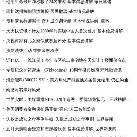
他用生命最后76秒救了24名乘客 基本信息讲解 每日速递
四川达州拉响防洪警报 居民撤离 基本情况讲解
贵州两名教师溺亡 官方成立调查组 基本情况讲解_观察
天天快资讯：计划2030年前实现中国人首次登月 基本信息讲解
央视评家有儿女疑似被恶意评分 基本信息讲解
预防洗钱活动 维护金融秩序
近14亿、一线江景！今年市区第二宗宅地今天出让！楼面价有点
专属纪念护符诞生 《刀剑online》19周年盛典燃启|环球微资讯
海新能科(300072.SZ)：美方焦化产能置换方案暂无结果 仍在沟通过程中|环球观点
南淝河右岸好风光
世界实时：美媒重排NBA2020年选秀：爱德华兹状元，三球榜眼，哈里伯顿探花
美国消费者金融保护局开始“强化”人工智能监管
失败是成功之母事例牛顿_失败是成功之母事例_世界要闻
五月天演唱会疑克扣志愿者伙食 基本信息讲解_世界新要闻