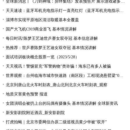
全球新消息丨《刀剑神域：异绊集结》发表预告片 展示游戏诸多玩法
天天速读：蓝牙耳机充电指示灯一直亮红灯（蓝牙耳机充电指示灯）
淄博市实现平原地区清洁取暖基本全覆盖
国产大飞机C919商业首飞 基本情况讲解
每日时讯!陈梦王艺迪世乒赛女双夺冠 基本信息讲解
热推荐：世乒赛陈梦王艺迪女双夺冠 基本情况讲解
面试培训板块概念股票一览（2023/5/28）
天天视讯！警惕冒充“军警购物”类诈骗！海东已有多人被骗
世界观察：台州临海市城市快速路（南区段）工程现浇悬臂梁“0号块”顺利浇筑
北京到唐山北火车时刻表_唐山北到北京火车时刻表_观察
地质灾害黄色预警 报道
女团演唱会被扔上台的玩偶有摄像头 基本情况讲解 全球新资讯
新安影剧院附近酒店_新安影剧院
打虎拍蝇｜北京市委网信办原二级巡视员黄少华被“双开”