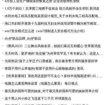
4月份工业生产继续保持恢复态势 企业营收增长加快
1.8万个岗位！京津冀三地携手促就业 助力高校毕业生求职 新消息
水利水电工程高压配电装置设计规范_关于水利水电工程高压配电装置设计规范简述-今头条
海口市妇联开展第十九届科技月妇女科技培训暨巾帼兴粮节粮宣传活动
win7安全模式怎么进（win7强制进入安全模式方法介绍）
diy护肤品品牌_diy护肤品
《乘风2023》二公舞台风格各异，姐姐们幕后互助暖心 世界新消息
天天时讯：婆罗洲的“杂交猴”为何举世罕见？有专家认为：还是人类造的孽
当前热议!孩子上学迁户口遇难题，南京秦淮警方周到服务获好评
青团子用什么草做的(青团子是用什么植物做成的) 资讯
【世界新要闻】系统局还是防守不走心？多特半场预期进球1.65，大幅领先对手
电脑怎么重置网络设置（电脑怎么重置） 每日视点
最完美的我和可爱的妹妹_对于最完美的我和可爱的妹妹简单介绍
这个男人叫小帅之飞流直下三千尺 环球观焦点