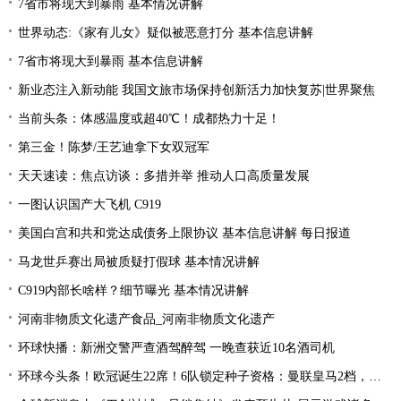
7省市将现大到暴雨 基本情况讲解
世界动态:《家有儿女》疑似被恶意打分 基本信息讲解
7省市将现大到暴雨 基本信息讲解
新业态注入新动能 我国文旅市场保持创新活力加快复苏|世界聚焦
当前头条：体感温度或超40℃！成都热力十足！
第三金！陈梦/王艺迪拿下女双冠军
天天速读：焦点访谈：多措并举 推动人口高质量发展
一图认识国产大飞机 C919
美国白宫和共和党达成债务上限协议 基本信息讲解 每日报道
马龙世乒赛出局被质疑打假球 基本情况讲解
C919内部长啥样？细节曝光 基本情况讲解
河南非物质文化遗产食品_河南非物质文化遗产
环球快播：新洲交警严查酒驾醉驾 一晚查获近10名酒司机
环球今头条！欧冠诞生22席！6队锁定种子资格：曼联皇马2档，酝酿死亡之组