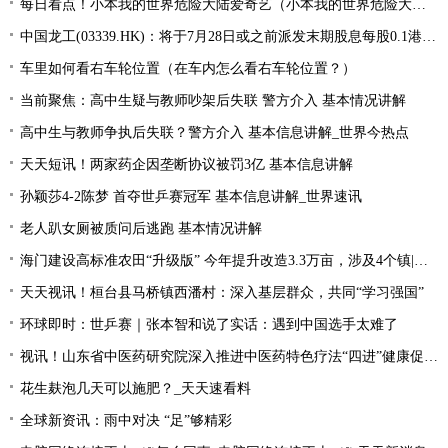
每日看点！小本我的世界危险大陆爱奇艺（小本我的世界危险大陆）
中国龙工(03339.HK)：将于7月28日或之前派发末期股息每股0.1港元-世界微资讯
车里如何看右车轮位置（在车内怎么看右车轮位置？）
当前聚焦：高中生疑与教师吵架后失联 警方介入 基本情况讲解
高中生与教师争执后失联？警方介入 基本信息讲解_世界今热点
天天短讯！两家药企因垄断协议被罚3亿 基本信息讲解
孙颖莎4-2陈梦 首夺世乒赛冠军 基本信息讲解_世界速讯
老人趴女厕被质问后逃跑 基本情况讲解
海门建设高标准农田“升级版” 今年提升改造3.3万亩，涉及4个镇|每日速读
天天视讯！桓台县马桥镇西潘村：深入基层群众，共同“学习强国”
环球即时：世乒赛｜张本智和说了实话：遇到中国选手太难了
视讯！山东省中医药研究院深入推进中医药特色疗法“四进”健康促进行动
花生麸泡几天可以施肥？_天天速看料
全球新资讯：雨中对决 “足”够精彩