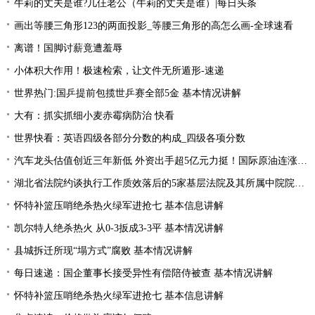
牛莉的丈夫是谁?几仼老公（牛莉的丈夫是谁）|每日头条
画出等腰三角形123的两面投影_等腰三角形的高怎么画-全球速看
离谱！国脚讨薪竟遭羞辱
小体积大作用！极速检索，让文件无所遁形-速递
世界热门:国乒提前包揽世乒赛全部5金 基本情况讲解
大有：抓实抓细小麦赤霉病防治 快看
世界快看：英语四级各部分分数的构成_四级各项分数
汽车龙头估值创近三年新低 外资出手超5亿元力挺！国际原油连涨两周 “聪明资金”加仓能源行业
湖北省法院约谈执行工作质效落后的5家基层法院及其所属中院院长|当前焦点
怀特补篮压哨绝杀热火绿军进抢七 基本信息讲解
凯尔特人绝杀热火 从0-3扳成3-3平 基本情况讲解
县城拆迁所现“塌方式”腐败 基本情况讲解
每日速递：国企董事长接受异性有偿陪侍被查 基本情况讲解
怀特补篮压哨绝杀热火绿军进抢七 基本信息讲解