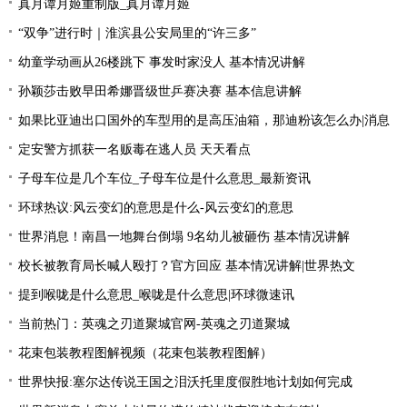
真月谭月姬重制版_真月谭月姬
“双争”进行时｜淮滨县公安局里的“许三多”
幼童学动画从26楼跳下 事发时家没人 基本情况讲解
孙颖莎击败早田希娜晋级世乒赛决赛 基本信息讲解
如果比亚迪出口国外的车型用的是高压油箱，那迪粉该怎么办|消息
定安警方抓获一名贩毒在逃人员 天天看点
子母车位是几个车位_子母车位是什么意思_最新资讯
环球热议:风云变幻的意思是什么-风云变幻的意思
世界消息！南昌一地舞台倒塌 9名幼儿被砸伤 基本情况讲解
校长被教育局长喊人殴打？官方回应 基本情况讲解|世界热文
提到喉咙是什么意思_喉咙是什么意思|环球微速讯
当前热门：英魂之刃道聚城官网-英魂之刃道聚城
花束包装教程图解视频（花束包装教程图解）
世界快报:塞尔达传说王国之泪沃托里度假胜地计划如何完成