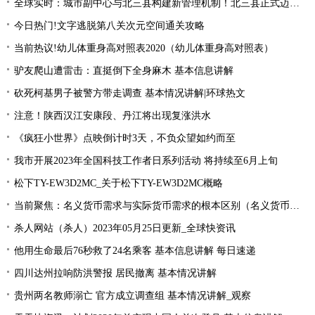
全球实时：城市副中心与北三县构建新管理机制！北三县正式迈入“北京管理”时代！
今日热门!文字逃脱第八关次元空间通关攻略
当前热议!幼儿体重身高对照表2020（幼儿体重身高对照表）
驴友爬山遭雷击：直挺倒下全身麻木 基本信息讲解
砍死柯基男子被警方带走调查 基本情况讲解|环球热文
注意！陕西汉江安康段、丹江将出现复涨洪水
《疯狂小世界》点映倒计时3天，不负众望如约而至
我市开展2023年全国科技工作者日系列活动 将持续至6月上旬
松下TY-EW3D2MC_关于松下TY-EW3D2MC概略
当前聚焦：名义货币需求与实际货币需求的根本区别（名义货币需求与实际货币需求）
杀人网站（杀人）2023年05月25日更新_全球快资讯
他用生命最后76秒救了24名乘客 基本信息讲解 每日速递
四川达州拉响防洪警报 居民撤离 基本情况讲解
贵州两名教师溺亡 官方成立调查组 基本情况讲解_观察