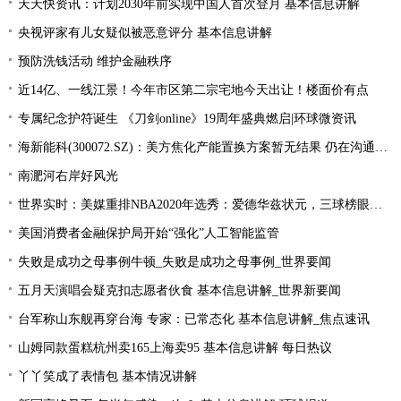
天天快资讯：计划2030年前实现中国人首次登月 基本信息讲解
央视评家有儿女疑似被恶意评分 基本信息讲解
预防洗钱活动 维护金融秩序
近14亿、一线江景！今年市区第二宗宅地今天出让！楼面价有点
专属纪念护符诞生 《刀剑online》19周年盛典燃启|环球微资讯
海新能科(300072.SZ)：美方焦化产能置换方案暂无结果 仍在沟通过程中|环球观点
南淝河右岸好风光
世界实时：美媒重排NBA2020年选秀：爱德华兹状元，三球榜眼，哈里伯顿探花
美国消费者金融保护局开始“强化”人工智能监管
失败是成功之母事例牛顿_失败是成功之母事例_世界要闻
五月天演唱会疑克扣志愿者伙食 基本信息讲解_世界新要闻
台军称山东舰再穿台海 专家：已常态化 基本信息讲解_焦点速讯
山姆同款蛋糕杭州卖165上海卖95 基本信息讲解 每日热议
丫丫笑成了表情包 基本情况讲解