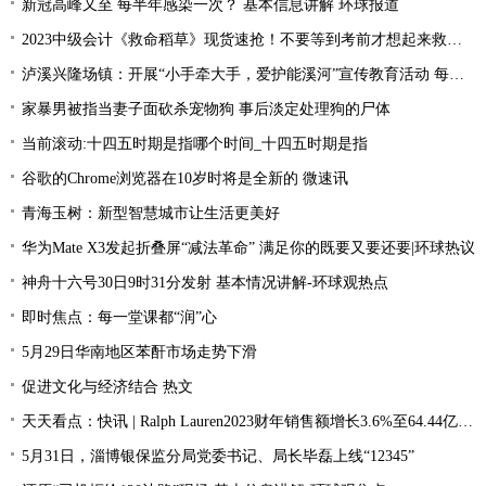
新冠高峰又至 每半年感染一次？ 基本信息讲解 环球报道
2023中级会计《救命稻草》现货速抢！不要等到考前才想起来救命稻草！
泸溪兴隆场镇：开展“小手牵大手，爱护能溪河”宣传教育活动 每日速读
家暴男被指当妻子面砍杀宠物狗 事后淡定处理狗的尸体
当前滚动:十四五时期是指哪个时间_十四五时期是指
谷歌的Chrome浏览器在10岁时将是全新的 微速讯
青海玉树：新型智慧城市让生活更美好
华为Mate X3发起折叠屏“减法革命” 满足你的既要又要还要|环球热议
神舟十六号30日9时31分发射 基本情况讲解-环球观热点
即时焦点：每一堂课都“润”心
5月29日华南地区苯酐市场走势下滑
促进文化与经济结合 热文
天天看点：快讯 | Ralph Lauren2023财年销售额增长3.6%至64.44亿美元
5月31日，淄博银保监分局党委书记、局长毕磊上线“12345”