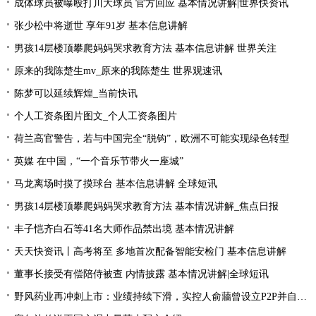
成体球员被曝殴打川大球员 官方回应 基本情况讲解|世界快资讯
张少松中将逝世 享年91岁 基本信息讲解
男孩14层楼顶攀爬妈妈哭求教育方法 基本信息讲解 世界关注
原来的我陈楚生mv_原来的我陈楚生 世界观速讯
陈梦可以延续辉煌_当前快讯
个人工资条图片图文_个人工资条图片
荷兰高官警告，若与中国完全“脱钩”，欧洲不可能实现绿色转型
英媒 在中国，“一个音乐节带火一座城”
马龙离场时摸了摸球台 基本信息讲解 全球短讯
男孩14层楼顶攀爬妈妈哭求教育方法 基本情况讲解_焦点日报
丰子恺齐白石等41名大师作品禁出境 基本情况讲解
天天快资讯丨高考将至 多地首次配备智能安检门 基本信息讲解
董事长接受有偿陪侍被查 内情披露 基本情况讲解|全球短讯
野风药业再冲刺上市：业绩持续下滑，实控人俞蘠曾设立P2P并自融 天天观察