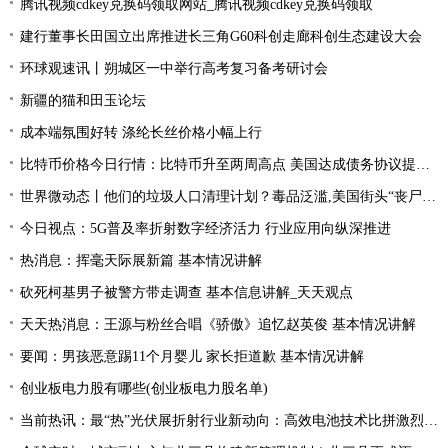
腾讯视频cdkey兑换码领取网站_腾讯视频cdkey兑换码领取
建行董事长田国立出席推进长三角G60科创走廊科创生态建设大会
环球观速讯丨朔城区一中举行高考复习备考研讨会
新疆的猫和田玉论坛
成本端氛围好转 涤纶长丝价格小幅上行
比特币价格今日行情：比特币升至两周高点 美国达成债务协议提振风险偏好
世界微动态丨他们的垃圾人口清理计划？毒品泛滥,美国街头“丧尸”遍地 白宫:新兴威胁
今日视点：5G普及率折射数字经济活力 行业应用向纵深推进
热消息：挥毫天际展新篇 基本情况讲解
砍死柯基男子被警方带走调查 基本信息讲解_天天观点
天天热消息：王源与粉丝合唱《骄傲》追忆赵英俊 基本情况讲解
要闻：男孩恶意踢11个月婴儿 家长拒道歉 基本情况讲解
创业板电力股有哪些(创业板电力股名单)
当前热讯：最“热”光伏展折射行业新动向：高效电池技术比拼激烈 光伏厂商掘金第二赛道